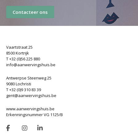
Contacteer ons
Vaartstraat 25
8500 Kortrijk
T +32 (0)56 225 880
info@aanwervingshuis.be
Antwerpse Steenweg 25
9080 Lochristi
T +32 (0)9 310 83 39
gent@aanwervingshuis.be
www.aanwervingshuis.be
Erkenningsnummer VG 1125/B