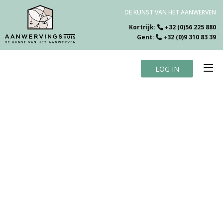
DE KUNST VAN HET AANWERVEN
Kortrijk:
+32 (0)56 225 880
Gent:
+32 (0)9 310 83 39
LOG IN
Home
Vacatures
Over ons
Specialiteiten
Testimonials
Blog
Contact