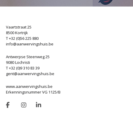
Vaartstraat 25
8500 Kortrijk
T +32 (0)56 225 880
info@aanwervingshuis.be
Antwerpse Steenweg 25
9080 Lochristi
T +32 (0)9 310 83 39
gent@aanwervingshuis.be
www.aanwervingshuis.be
Erkenningsnummer VG 1125/B