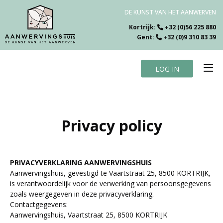
DE KUNST VAN HET AANWERVEN
Kortrijk:
+32 (0)56 225 880
Gent:
+32 (0)9 310 83 39
LOG IN
Home
Vacatures
Over ons
Privacy policy
Specialiteiten
Testimonials
Blog
PRIVACYVERKLARING AANWERVINGSHUIS
Contact
Aanwervingshuis, gevestigd te Vaartstraat 25, 8500 KORTRIJK,
is verantwoordelijk voor de verwerking van persoonsgegevens
zoals weergegeven in deze privacyverklaring.
Contactgegevens:
Aanwervingshuis, Vaartstraat 25, 8500 KORTRIJK