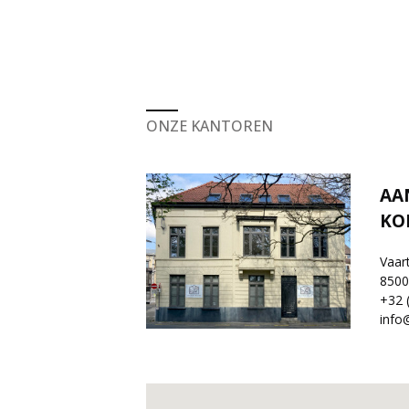
ONZE KANTOREN
AA
KO
Vaar
8500 
+32 
info