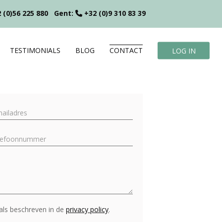
 (0)56 225 880
Gent:
+32 (0)9 310 83 39
TESTIMONIALS
BLOG
CONTACT
LOG IN
als beschreven in de
privacy policy
.