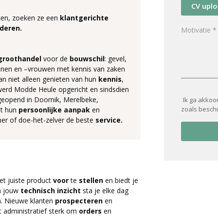
CV upl
ken, zoeken ze een
klantgerichte
deren.
groothandel
voor de
bouwschil
: gevel,
annen en –vrouwen met kennis van zaken
kan niet alleen genieten van hun
kennis
,
 werd Modde Heule opgericht en sindsdien
eopend in Doornik, Merelbeke,
Ik ga akkoo
zoals besch
et hun
persoonlijke
aanpak
en
emer of doe-het-zelver de beste
service.
et juiste product
voor
te
stellen
en biedt je
n jouw
technisch
inzicht
sta je elke dag
n. Nieuwe klanten
prospecteren
en
t administratief sterk om
orders
en