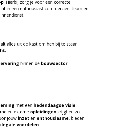
op
. Hierbij zorg je voor een correcte
cht in een enthousiast commercieel team en
innendienst.
alt alles uit de kast om hen bij te staan.
ht.
ervaring
binnen de
bouwsector
.
neming
met een
hedendaagse
visie
.
erne en externe
opleidingen
krijgt en zo
voor jouw
inzet
en
enthousiasme
, bieden
alegale
voordelen
.