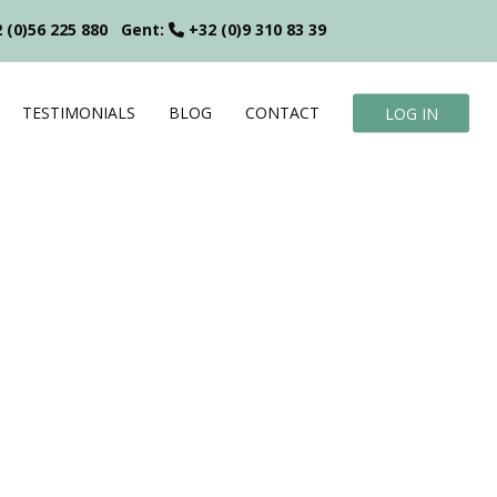
 (0)56 225 880
Gent:
+32 (0)9 310 83 39
TESTIMONIALS
BLOG
CONTACT
LOG IN
?