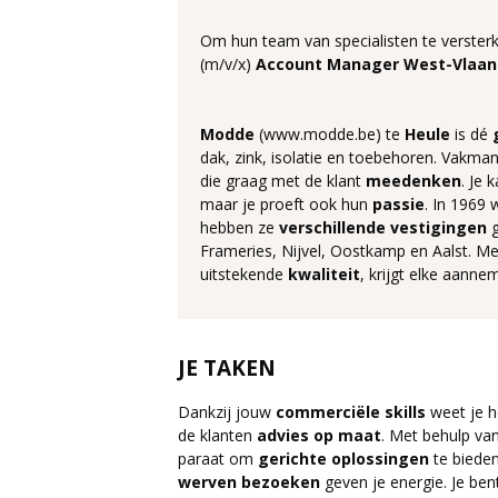
Om hun team van specialisten te verster
(m/v/x)
Account Manager West-Vlaan
Modde
(www.modde.be) te
Heule
is dé
dak, zink, isolatie en toebehoren. Vakm
die graag met de klant
meedenken
. Je 
maar je proeft ook hun
passie
. In 1969
hebben ze
verschillende
vestigingen
g
Frameries, Nijvel, Oostkamp en Aalst. M
uitstekende
kwaliteit
, krijgt elke aann
JE TAKEN
Dankzij jouw
commerciële
skills
weet je h
de klanten
advies
op
maat
. Met behulp va
paraat om
gerichte
oplossingen
te biede
werven
bezoeken
geven je energie. Je ben