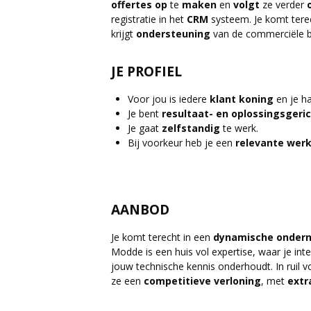
offertes
op
te
maken
en
volgt
ze verder
registratie in het
CRM
systeem. Je komt tere
krijgt
ondersteuning
van de commerciële b
JE PROFIEL
Voor jou is iedere
klant
koning
en je ha
Je bent
resultaat- en oplossingsgeric
Je gaat
zelfstandig
te werk.
Bij voorkeur heb je een
relevante
werk
AANBOD
Je komt terecht in een
dynamische
onder
Modde is een huis vol expertise, waar je int
jouw technische kennis onderhoudt. In ruil 
ze een
competitieve
verloning
, met
extr