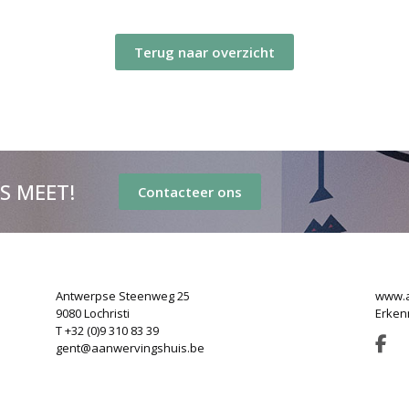
Terug naar overzicht
’S MEET!
Contacteer ons
Antwerpse Steenweg 25
www.a
9080 Lochristi
Erken
T +32 (0)9 310 83 39
gent@aanwervingshuis.be