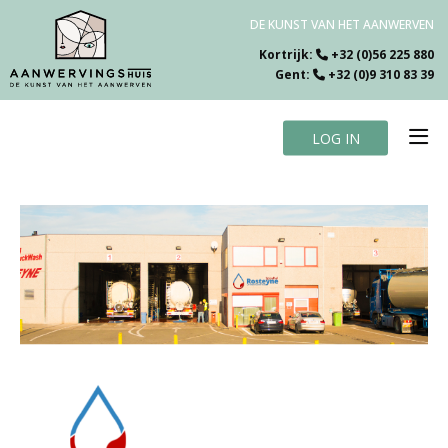
DE KUNST VAN HET AANWERVEN
Kortrijk:
+32 (0)56 225 880
Gent:
+32 (0)9 310 83 39
LOG IN
Home
Vacatures
Over ons
Specialiteiten
Testimonials
Blog
Contact