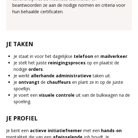
beantwoorden ze aan de nodige normen en criteria voor
hun behaalde certificaten.
JE TAKEN
Je staat in voor het dagelijkse
telefoon
en
mailverkeer
.
Je stelt het juiste
reinigingsproces
op en plaatst de
nodige
orders
.
Je werkt
allerhande administratieve
taken uit.
Je
ontvangt
de
chauffeurs
en plant ze in op de juiste
spoellijn.
Je voert een
visuele
controle
uit van de bulkwagen na de
spoeling.
JE PROFIEL
Je bent een
actieve
initiatiefnemer
met een
hands
-
on
mentaliteit die van een
afwisselende
job houdt. Je