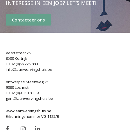
INTERESSE IN EEN JOB? LET’S MEET!
Contacteer ons
Vaartstraat 25
8500 Kortrijk
T +32 (0)56 225 880
info@aanwervingshuis.be
Antwerpse Steenweg 25
9080 Lochristi
T +32 (0)9 310 83 39
gent@aanwervingshuis.be
www.aanwervingshuis.be
Erkenningsnummer VG 1125/B