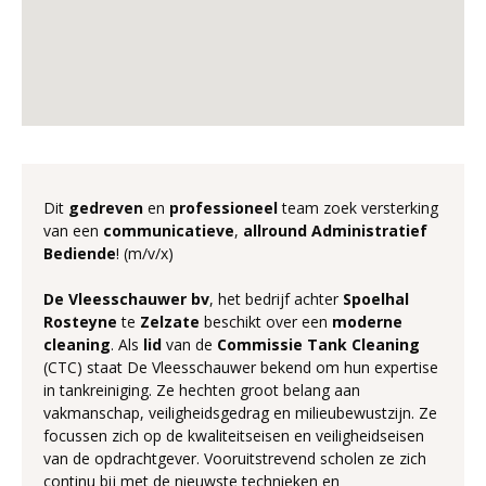
Dit
gedreven
en
professioneel
team zoek versterking
van een
communicatieve
,
allround Administratief
Bediende
! (m/v/x)
De
Vleesschauwer
bv
, het bedrijf achter
Spoelhal
Rosteyne
te
Zelzate
beschikt over een
moderne
cleaning
. Als
lid
van de
Commissie
Tank
Cleaning
(CTC) staat De Vleesschauwer bekend om hun expertise
in tankreiniging. Ze hechten groot belang aan
vakmanschap, veiligheidsgedrag en milieubewustzijn. Ze
focussen zich op de kwaliteitseisen en veiligheidseisen
van de opdrachtgever. Vooruitstrevend scholen ze zich
continu bij met de nieuwste technieken en