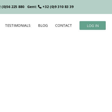
 (0)56 225 880
Gent:
+32 (0)9 310 83 39
TESTIMONIALS
BLOG
CONTACT
LOG IN
?