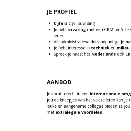
JE PROFIEL
Cijfers
zijn jouw ding!
Je hebt
ervaring
met een CRM- en/of ER
leren
Als administratieve duizendpunt ga je
na
Je hebt interesse in
techniek
en
milieu
.
Spreek je naast het
Nederlands
ook
En
AANBOD
Je komt terecht in een
internationale
omg
jou de kneepjes van het vak te leren kan je
leuke en aangename collega’s bieden ze jo
met
extralegale
voordelen
.