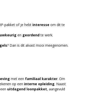
P-pakket of je hebt
interesse
om dit te
uwkeurig
en
geordend
te werk.
gels
? Dan is dit alvast mooi meegenomen.
eving
met een
familiaal
karakter
. Om
 rekenen op een
interne
opleiding
. Naast
u een
uitdagend
loonpakket
, aangevuld