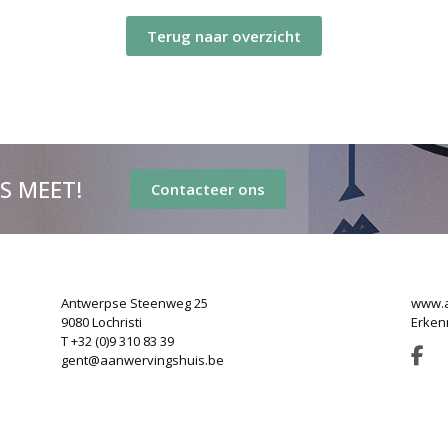
Terug naar overzicht
’S MEET!
Contacteer ons
Antwerpse Steenweg 25
www.a
9080 Lochristi
Erken
T +32 (0)9 310 83 39
gent@aanwervingshuis.be