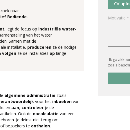
CV upl
 zoek naar
ief Bediende.
nt
, legt de focus op
industriële water-
 samenstelling van het water
den. Samen met de
e installatie,
produceren
ze de nodige
en
volgen
ze de installaties
op
lange
Ik ga akkoo
zoals besch
de
algemene administratie
zoals
verantwoordelijk
voor het
inboeken
van
ikelen
aan
,
controleer
je de
 artikelen. Ook de
nacalculatie
van een
 behoren. Je deinst niet terug om
 of bezoekers te
onthalen
.