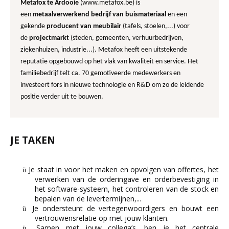
Metafox te Ardooie
(www.metafox.be) is
een
metaalverwerkend bedrijf van buismateriaal
en een
gekende
producent van meubilair
(tafels, stoelen,...) voor
de
projectmarkt
(steden, gemeenten, verhuurbedrijven,
ziekenhuizen, industrie...). Metafox heeft een uitstekende
reputatie opgebouwd op het vlak van kwaliteit en service. Het
familiebedrijf telt ca. 70 gemotiveerde medewerkers en
investeert fors in nieuwe technologie en R&D om zo de leidende
positie verder uit te bouwen.
JE TAKEN
Je staat in voor het maken en opvolgen van offertes, het
ü
verwerken van de orderingave en orderbevestiging in
het software-systeem, het controleren van de stock en
bepalen van de levertermijnen,...
Je ondersteunt de vertegenwoordigers en bouwt een
ü
vertrouwensrelatie op met jouw klanten.
Samen met jouw collega’s, ben je het centrale
ü