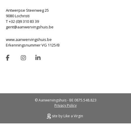
Antwerpse Steenweg 25
9080 Lochristi
T +32 (0)9 310 83 39
gent@aanwervingshuis.be
www.aanwervingshuis.be
Erkenningsnummer VG 1125/B
© Aanwervingshuis - BE 0875.548.823
Privacy Policy
site by Like a Virgin