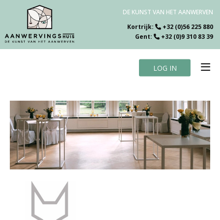
DE KUNST VAN HET AANWERVEN
Kortrijk:
+32 (0)56 225 880
Gent:
+32 (0)9 310 83 39
LOG IN
Home
Vacatures
Over ons
Specialiteiten
Testimonials
Blog
Contact