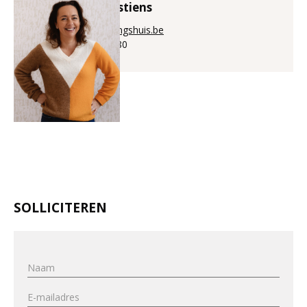
Bénédicte Puystiens
bene@aanwervingshuis.be
+32 (0)56 225 880
SOLLICITEREN