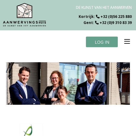
DE KUNST VAN HET AANWERVEN
Kortrijk:
+32 (0)56 225 880
Gent:
+32 (0)9 310 83 39
LOG IN
Home
Vacatures
Over ons
Specialiteiten
Testimonials
Blog
Contact