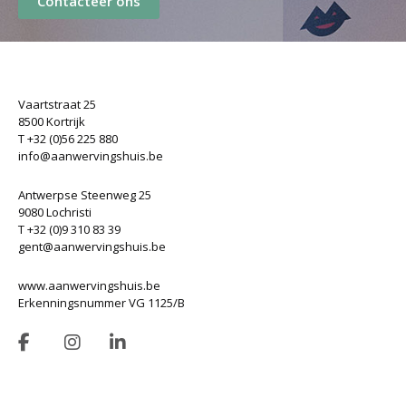
Contacteer ons
Vaartstraat 25
8500 Kortrijk
T +32 (0)56 225 880
info@aanwervingshuis.be
Antwerpse Steenweg 25
9080 Lochristi
T +32 (0)9 310 83 39
gent@aanwervingshuis.be
www.aanwervingshuis.be
Erkenningsnummer VG 1125/B