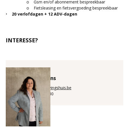
o Gsm en/of abonnement bespreekbaar
o Fietsleasing en fietsvergoeding bespreekbaar
•
20 verlofdagen + 12 ADV-dagen
INTERESSE?
Annick Puystiens
annick@aanwervingshuis.be
+32 (0)56 225 880