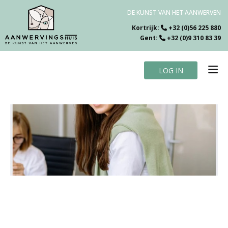
DE KUNST VAN HET AANWERVEN
Kortrijk:
+32 (0)56 225 880
Gent:
+32 (0)9 310 83 39
LOG IN
Home
Vacatures
Over ons
Specialiteiten
Testimonials
Blog
Contact