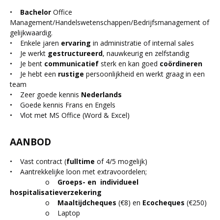
•
Bachelor
Office
Management/Handelswetenschappen/Bedrijfsmanagement of
gelijkwaardig.
• Enkele jaren
ervaring
in administratie of internal sales
• Je werkt
gestructureerd
, nauwkeurig en zelfstandig
• Je bent
communicatief
sterk en kan goed
coördineren
• Je hebt een
rustige
persoonlijkheid en werkt graag in een
team
• Zeer goede kennis
Nederlands
• Goede kennis Frans en Engels
• Vlot met MS Office (Word & Excel)
AANBOD
• Vast contract (
fulltime
of 4/5 mogelijk)
• Aantrekkelijke loon met extravoordelen;
o
Groeps- en individueel
hospitalisatieverzekering
o
Maaltijdcheques
(€8) en
Ecocheques
(€250)
o Laptop