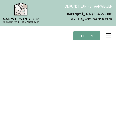
DE KUNST VAN HET AANWERVEN
Kortrijk:
+32 (0)56 225 880
Gent:
+32 (0)9 310 83 39
LOG IN
Home
Vacatures
Over ons
Specialiteiten
Testimonials
Blog
Contact