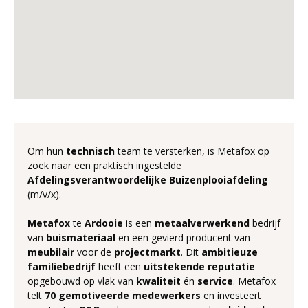
Om hun
technisch
team te versterken, is Metafox op
zoek naar een praktisch ingestelde
Afdelingsverantwoordelijke
Buizenplooiafdeling
(m/v/x).
Metafox
te
Ardooie
is een
metaalverwerkend
bedrijf
van
buismateriaal
en een gevierd producent van
meubilair
voor de
projectmarkt
. Dit
ambitieuze
familiebedrijf
heeft een
uitstekende
reputatie
opgebouwd op vlak van
kwaliteit
én
service
. Metafox
telt
70
gemotiveerde
medewerkers
en investeert