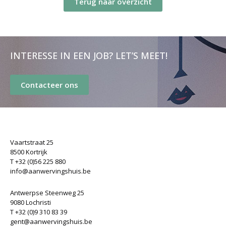
Terug naar overzicht
INTERESSE IN EEN JOB? LET’S MEET!
Contacteer ons
Vaartstraat 25
8500 Kortrijk
T +32 (0)56 225 880
info@aanwervingshuis.be
Antwerpse Steenweg 25
9080 Lochristi
T +32 (0)9 310 83 39
gent@aanwervingshuis.be