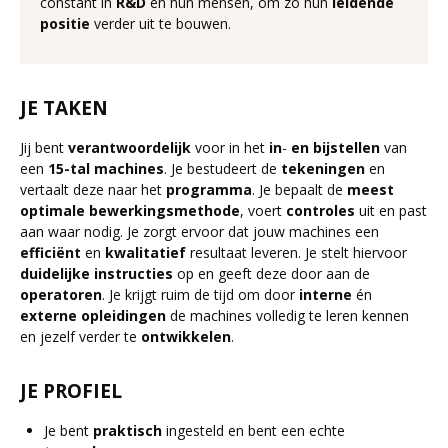
constant in
R&D
en hun mensen, om zo hun
leidende
positie
verder uit te bouwen.
JE TAKEN
Jij bent
verantwoordelijk
voor in het
in
-
en
bijstellen
van
een
15-tal
machines
. Je bestudeert de
tekeningen
en
vertaalt deze naar het
programma
. Je bepaalt de
meest
optimale
bewerkingsmethode
, voert
controles
uit en past
aan waar nodig. Je zorgt ervoor dat jouw machines een
efficiënt
en
kwalitatief
resultaat leveren. Je stelt hiervoor
duidelijke
instructies
op en geeft deze door aan de
operatoren
. Je krijgt ruim de tijd om door
interne
én
externe
opleidingen
de machines volledig te leren kennen
en jezelf verder te
ontwikkelen
.
JE PROFIEL
Je bent
praktisch
ingesteld en bent een echte