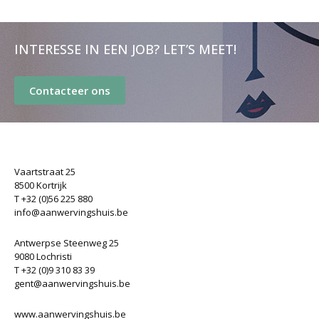
INTERESSE IN EEN JOB? LET’S MEET!
Contacteer ons
Vaartstraat 25
8500 Kortrijk
T +32 (0)56 225 880
info@aanwervingshuis.be
Antwerpse Steenweg 25
9080 Lochristi
T +32 (0)9 310 83 39
gent@aanwervingshuis.be
www.aanwervingshuis.be