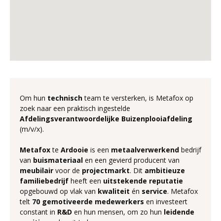
Om hun
technisch
team te versterken, is Metafox op
zoek naar een praktisch ingestelde
Afdelingsverantwoordelijke
Buizenplooiafdeling
(m/v/x).
Metafox
te
Ardooie
is een
metaalverwerkend
bedrijf
van
buismateriaal
en een gevierd producent van
meubilair
voor de
projectmarkt
. Dit
ambitieuze
familiebedrijf
heeft een
uitstekende
reputatie
opgebouwd op vlak van
kwaliteit
én
service
. Metafox
telt
70
gemotiveerde
medewerkers
en investeert
constant in
R&D
en hun mensen, om zo hun
leidende