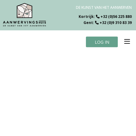
DE KUNST VAN HET AANWERVEN
Kortrijk:
+32 (0)56 225 880
Gent:
+32 (0)9 310 83 39
LOG IN
Home
Vacatures
Over ons
Specialiteiten
Testimonials
Blog
Contact