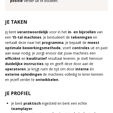
positie
verder uit te bouwen.
JE TAKEN
Jij bent
verantwoordelijk
voor in het
in
-
en
bijstellen
van
een
15-tal
machines
. Je bestudeert de
tekeningen
en
vertaalt deze naar het
programma
. Je bepaalt de
meest
optimale
bewerkingsmethode
, voert
controles
uit en past
aan waar nodig. Je zorgt ervoor dat jouw machines een
efficiënt
en
kwalitatief
resultaat leveren. Je stelt hiervoor
duidelijke
instructies
op en geeft deze door aan de
operatoren
. Je krijgt ruim de tijd om door
interne
én
externe
opleidingen
de machines volledig te leren kennen
en jezelf verder te
ontwikkelen
.
JE PROFIEL
Je bent
praktisch
ingesteld en bent een echte
teamplayer
.