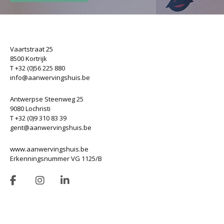
Vaartstraat 25
8500 Kortrijk
T +32 (0)56 225 880
info@aanwervingshuis.be
Antwerpse Steenweg 25
9080 Lochristi
T +32 (0)9 310 83 39
gent@aanwervingshuis.be
www.aanwervingshuis.be
Erkenningsnummer VG 1125/B