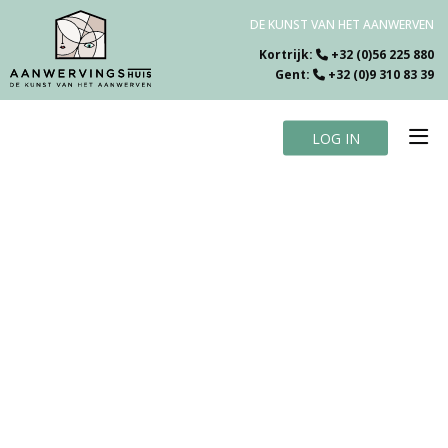
DE KUNST VAN HET AANWERVEN
Kortrijk:
+32 (0)56 225 880
Gent:
+32 (0)9 310 83 39
LOG IN
Home
Vacatures
Over ons
Specialiteiten
Testimonials
Blog
Contact