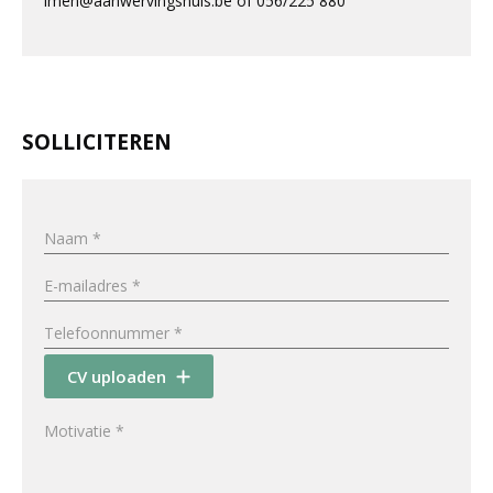
imen@aanwervingshuis.be of 056/225 880
SOLLICITEREN
CV uploaden