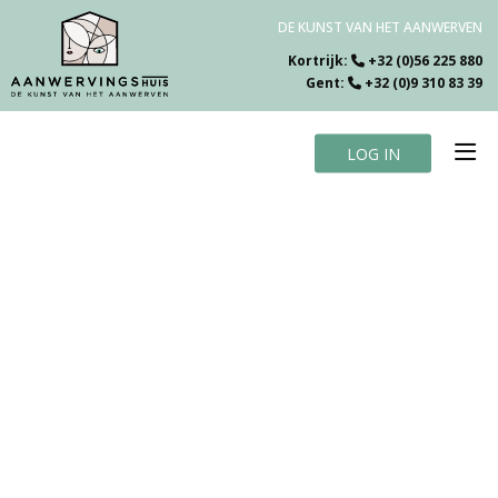
DE KUNST VAN HET AANWERVEN
Kortrijk:
+32 (0)56 225 880
Gent:
+32 (0)9 310 83 39
LOG IN
Home
Vacatures
Over ons
Specialiteiten
Testimonials
Blog
Contact