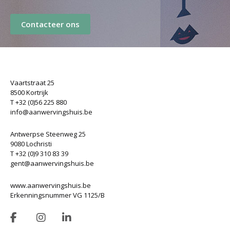
Contacteer ons
Vaartstraat 25
8500 Kortrijk
T +32 (0)56 225 880
info@aanwervingshuis.be
Antwerpse Steenweg 25
9080 Lochristi
T +32 (0)9 310 83 39
gent@aanwervingshuis.be
www.aanwervingshuis.be
Erkenningsnummer VG 1125/B