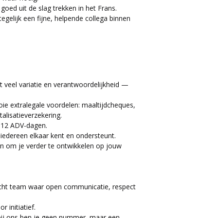
goed uit de slag trekken in het Frans.
tegelijk een fijne, helpende collega binnen
t veel variatie en verantwoordelijkheid —
ie extralegale voordelen: maaltijdcheques,
alisatieverzekering.
+ 12 ADV-dagen.
iedereen elkaar kent en ondersteunt.
en om je verder te ontwikkelen op jouw
hecht team waar open communicatie, respect
 initiatief.
 bij ons ben je geen nummer, maar een