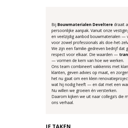
Bij
Bouwmaterialen Develtere
draait a
persoonlijke aanpak. Vanuit onze vestigin
en veelzijdig aanbod bouwmaterialen — v
voor zowel professionals als doe-het-zelv
We zijn een familie-gedreven bedrijf dat ge
respect voor elkaar. Die waarden —
tran
— vormen de kern van hoe we werken.
Ons team combineert vakkennis met klan
klanten, geven advies op maat, en zorgen
het nu gaat om een klein renovatieproject
wat hij nodig heeft — en dat met een war
Nu willen we groeien én versterken.
Daarom kijken we uit naar collega’s die
ons verhaal.
JE TAKEN