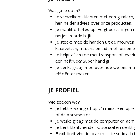
Wat ga je doen?
Je verwelkomt klanten met een glimlach, 
hen helder advies over onze producten.
Je maakt offertes op, volgt bestellingen
netjes in orde blijft.
Je steekt mee de handen uit de mouwen o
klaarzetten, materialen laden of lossen e
Je helpt af en toe met transport of leveri
een heftruck? Super handig!
Je denkt graag mee over hoe we ons maga
efficiënter maken.
JE PROFIEL
Wie zoeken we?
Je hebt ervaring of op z’n minst een opre
of de bouwsector.
Je werkt graag met de computer en admi
Je bent klantvriendelijk, sociaal en denk
Flexibiliteit vind je logisch — je springt b