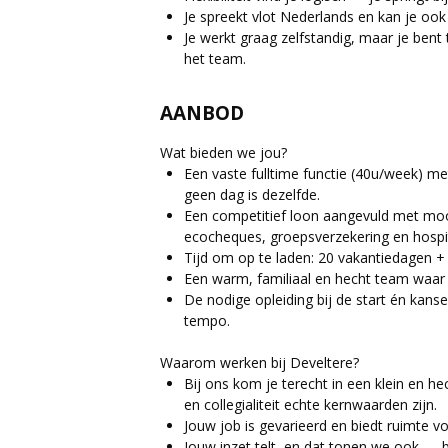
Je spreekt vlot Nederlands en kan je ook 
Je werkt graag zelfstandig, maar je bent 
het team.
AANBOD
Wat bieden we jou?
Een vaste fulltime functie (40u/week) me
geen dag is dezelfde.
Een competitief loon aangevuld met moo
ecocheques, groepsverzekering en hospit
Tijd om op te laden: 20 vakantiedagen 
Een warm, familiaal en hecht team waar 
De nodige opleiding bij de start én kans
tempo.
Waarom werken bij Develtere?
Bij ons kom je terecht in een klein en 
en collegialiteit echte kernwaarden zijn.
Jouw job is gevarieerd en biedt ruimte voor
Jouw inzet telt, en dat tonen we ook —