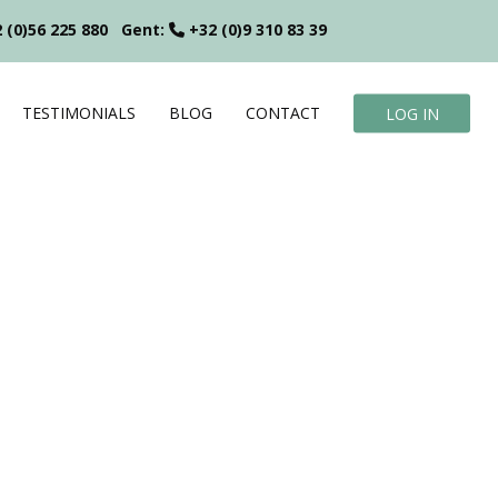
 (0)56 225 880
Gent:
+32 (0)9 310 83 39
TESTIMONIALS
BLOG
CONTACT
LOG IN
?