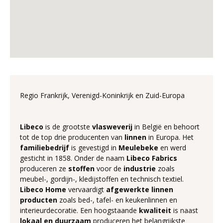
Regio Frankrijk, Verenigd-Koninkrijk en Zuid-Europa
Libeco
is de grootste
vlasweverij
in België en behoort
tot de top drie producenten van
linnen
in Europa. Het
familiebedrijf
is gevestigd in
Meulebeke
en werd
gesticht in 1858. Onder de naam
Libeco Fabrics
produceren ze
stoffen
voor de
industrie
zoals
meubel-, gordijn-, kledijstoffen en technisch textiel.
Libeco Home
vervaardigt
afgewerkte linnen
producten
zoals bed-, tafel- en keukenlinnen en
interieurdecoratie. Een hoogstaande
kwaliteit
is naast
lokaal en duurzaam
produceren het belangrijkste