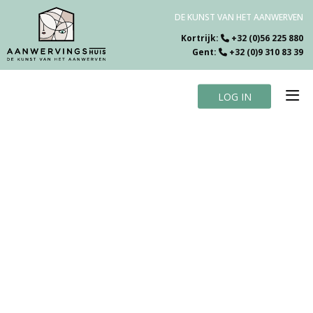
DE KUNST VAN HET AANWERVEN
Kortrijk:
+32 (0)56 225 880
Gent:
+32 (0)9 310 83 39
LOG IN
Home
Vacatures
Over ons
Specialiteiten
Testimonials
Blog
Contact