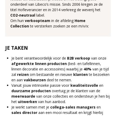
onderdeel van Libeco’s missie. Sinds 2006 kregen ze de
titel Hofleverancier en in 2014 verkreeg de weverij het
CO2-neutraal
label.
Om hun
verkoopteam
in de afdeling
Home
Collection
te versterken zoeken ze een m/v/x:
JE TAKEN
Je bent verantwoordelijk voor de
B2B verkoop
van onze
afgewerkte linnen producten
(bed- en tafellinnen,
linnen decoratie en accessoires) waarbij je
40%
van je tijd
zal
reizen
om bestaande en nieuwe
klanten
te bezoeken
en aan
vakbeurzen
deel te nemen.
Vanuit jouw intrinsieke passie voor
kwaliteitsvolle
en
duurzame producten
overtuig je de klanten van de
meerwaarde
van onze collecties en ondersteun je hen bij
het
uitwerken
van hun aanbod.
Je werkt samen met je
collega-sales managers
en
sales director
aan een mooi resultaat en krijgt hierbij