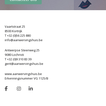
Vaartstraat 25
8500 Kortrijk
T +32 (0)56 225 880
info@aanwervingshuis.be
Antwerpse Steenweg 25
9080 Lochristi
T +32 (0)9 310 83 39
gent@aanwervingshuis.be
www.aanwervingshuis.be
Erkenningsnummer VG 1125/B