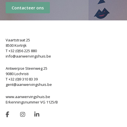
Contacteer ons
Vaartstraat 25
8500 Kortrijk
T +32 (0)56 225 880
info@aanwervingshuis.be
Antwerpse Steenweg 25
9080 Lochristi
T +32 (0)9 310 83 39
gent@aanwervingshuis.be
www.aanwervingshuis.be
Erkenningsnummer VG 1125/B