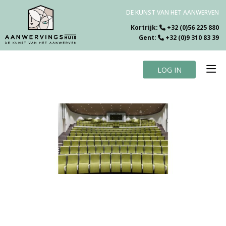
DE KUNST VAN HET AANWERVEN
Kortrijk:
+32 (0)56 225 880
Gent:
+32 (0)9 310 83 39
LOG IN
Home
Vacatures
Over ons
Specialiteiten
Testimonials
Blog
Contact