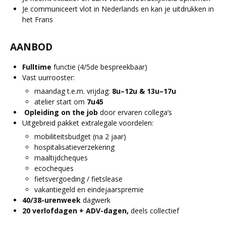
Je communiceert vlot in Nederlands en kan je uitdrukken in
het Frans
AANBOD
Fulltime
functie (4/5de bespreekbaar)
Vast uurrooster:
maandag t.e.m. vrijdag:
8u–12u & 13u–17u
atelier start om
7u45
Opleiding on the job
door ervaren collega’s
Uitgebreid pakket extralegale voordelen:
mobiliteitsbudget (na 2 jaar)
hospitalisatieverzekering
maaltijdcheques
ecocheques
fietsvergoeding / fietslease
vakantiegeld en eindejaarspremie
40/38-urenweek
dagwerk
20 verlofdagen + ADV-dagen,
deels collectief