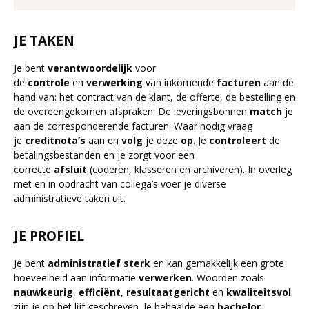
JE TAKEN
Je bent
verantwoordelijk
voor
de
controle
en
verwerking
van inkomende
facturen
aan de
hand van: het contract van de klant, de offerte, de bestelling en
de overeengekomen afspraken. De leveringsbonnen
match
je
aan de corresponderende facturen. Waar nodig vraag
je
creditnota’s
aan en
volg
je deze
op
. Je
controleert
de
betalingsbestanden en je zorgt voor een
correcte
afsluit
(coderen, klasseren en archiveren). In overleg
met en in opdracht van collega’s voer je diverse
administratieve taken uit.
JE PROFIEL
Je bent
administratief
sterk
en kan gemakkelijk een grote
hoeveelheid aan informatie
verwerken
. Woorden zoals
nauwkeurig
,
efficiënt
,
resultaatgericht
en
kwaliteitsvol
zijn je op het lijf geschreven. Je behaalde een
bachelor