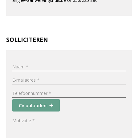
angie@aanwervingshuis.be of 056/225 880
SOLLICITEREN
CV uploaden