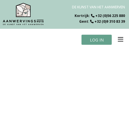
DE KUNST VAN HET AANWERVEN
Kortrijk:
+32 (0)56 225 880
Gent:
+32 (0)9 310 83 39
LOG IN
Home
Vacatures
Over ons
Specialiteiten
Testimonials
Blog
Contact