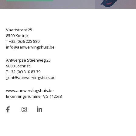
Vaartstraat 25
8500 Kortrijk
T +32 (0)56 225 880
info@aanwervingshuis.be
Antwerpse Steenweg 25
9080 Lochristi
T +32 (0)9 310 83 39
gent@aanwervingshuis.be
www.aanwervingshuis.be
Erkenningsnummer VG 1125/B