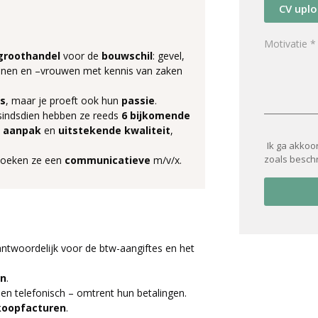
CV upl
groothandel
voor de
bouwschil
: gevel,
annen en –vrouwen met kennis van zaken
s
, maar je proeft ook hun
passie
.
sindsdien hebben ze reeds
6 bijkomende
aanpak
en
uitstekende
kwaliteit
,
Ik ga akkoo
zoals besch
zoeken ze een
communicatieve
m/v/x.
ntwoordelijk voor de btw-aangiftes en het
en
.
 en telefonisch – omtrent hun betalingen.
oopfacturen
.