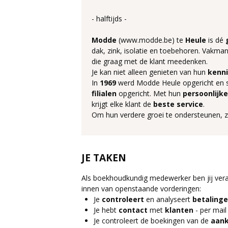
- halftijds -
Modde
(www.modde.be) te
Heule
is dé
dak, zink, isolatie en toebehoren. Vakm
die graag met de klant meedenken.
Je kan niet alleen genieten van hun
kenni
In
1969
werd Modde Heule opgericht en 
filialen
opgericht. Met hun
persoonlijke
krijgt elke klant de
beste
service
.
Om hun verdere groei te ondersteunen, 
JE TAKEN
Als boekhoudkundig medewerker ben jij vera
innen van openstaande vorderingen:
Je
controleert
en analyseert
betaling
Je hebt
contact
met
klanten
- per mail
Je controleert de boekingen van de
aank