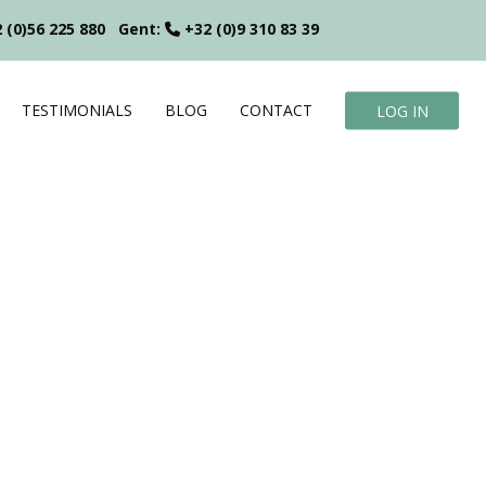
 (0)56 225 880
Gent:
+32 (0)9 310 83 39
TESTIMONIALS
BLOG
CONTACT
LOG IN
?