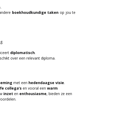
e
.
 andere
boekhoudkundige taken
op jou te
g.
ceert
diplomatisch
.
schikt over een relevant diploma.
neming
met een
hedendaagse
visie
.
ffe
collega’s
en vooral een
warm
ouw
inzet
en
enthousiasme
, bieden ze een
voordelen.