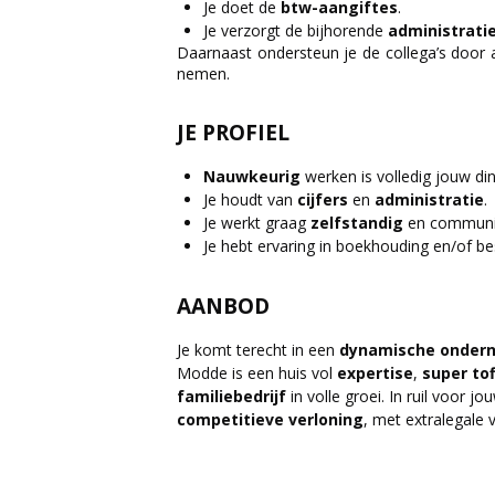
Je doet de
btw-aangiftes
.
Je verzorgt de bijhorende
administrati
Daarnaast ondersteun je de collega’s door
nemen.
JE PROFIEL
Nauwkeurig
werken is volledig jouw din
Je houdt van
cijfers
en
administratie
.
Je werkt graag
zelfstandig
en communi
Je hebt ervaring in boekhouding en/of be
AANBOD
Je komt terecht in een
dynamische
onder
Modde is een huis vol
expertise
,
super
to
familiebedrijf
in volle groei. In ruil voor j
competitieve
verloning
, met extralegale 