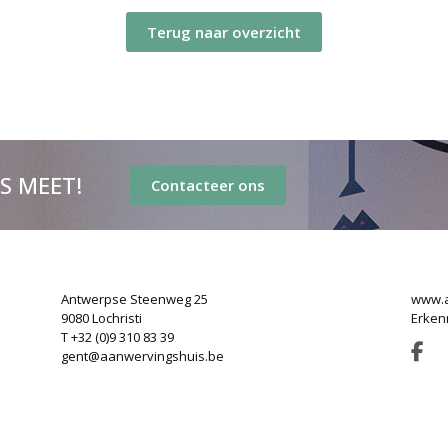
Terug naar overzicht
’S MEET!
Contacteer ons
Antwerpse Steenweg 25
www.a
9080 Lochristi
Erken
T +32 (0)9 310 83 39
gent@aanwervingshuis.be