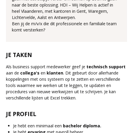
naar de beste oplossing. HDI – Wij Helpen is actief in
heel Vlaanderen, met kantoren in Gent, Waregem,
Lichtervelde, Aalst en Antwerpen.
Ben jij de m/v/x die dit professionele en familiale team
komt versterken?
JE TAKEN
Als business support medewerker geef je
technisch
support
aan de
collega's
en
klanten
. Dit gebeurt door allerhande
koppelingen met ons systeem op te zetten en verschillende
tools waarmee we werken uit te leggen, te updaten en
procedures van nieuwe werkwijzen uit te schrijven. Je kan
verschillende lijsten uit Excel trekken.
JE PROFIEL
Je hebt een minimaal een
bachelor diploma.
Je hebt
ervaring
met payroll beheer.