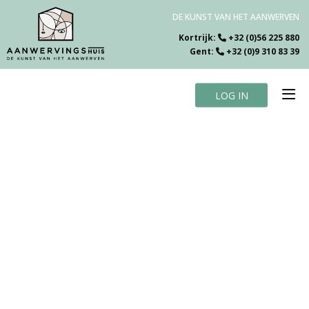
DE KUNST VAN HET AANWERVEN
Kortrijk:
+32 (0)56 225 880
Gent:
+32 (0)9 310 83 39
LOG IN
Home
Vacatures
Over ons
Specialiteiten
Testimonials
Blog
Contact