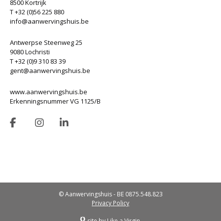
8500 Kortrijk
T +32 (0)56 225 880
info@aanwervingshuis.be
Antwerpse Steenweg 25
9080 Lochristi
T +32 (0)9 310 83 39
gent@aanwervingshuis.be
www.aanwervingshuis.be
Erkenningsnummer VG 1125/B
© Aanwervingshuis - BE 0875.548.823
Privacy Policy
site by Like a Virgin