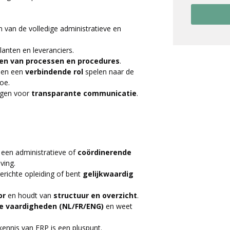
 van de volledige administratieve en
anten en leveranciers.
ren van processen
en
procedures
.
t
en een
verbindende
rol
spelen naar de
oe.
rgen voor
transparante communicatie
.
n een administratieve of
coördinerende
ving.
erichte opleiding of bent
gelijkwaardig
or
en houdt van
structuur en overzicht
.
e vaardigheden (NL/FR/ENG)
en weet
kennis van ERP is een pluspunt.