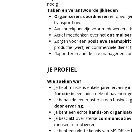
nodig.
Taken en verantwoordelijkheden
Organiseren
,
coördineren
en opvolgen
transportflow.
Aanspreekpunt zijn voor medewerkers, kl
Actief meedenken over het
optimalise
Zorgen voor een
positieve teamspiri
productie (werf) en commerciële dienst t
Rapporteren aan de site manager en zo
JE PROFIEL
Wie zoeken we?
Je hebt minstens enkele jaren ervaring i
functie
in een industriële of havenomge
Je behaalde een master in een businessg
door ervaring.
Je bent een echte
hands-on organisat
Je beschikt over sterke
communicatiev
mensen te mot
i
veren.
Je hebt een vlotte kennis van MS Office; 