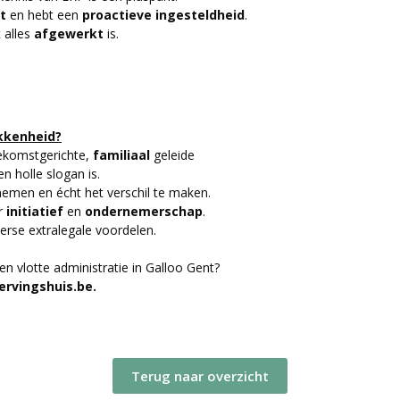
ht
en hebt een
proactieve
ingesteldheid
.
 alles
afgewerkt
is.
okkenheid?
ekomstgerichte,
familiaal
geleide
n holle slogan is.
nemen en écht het verschil te maken.
r
initiatief
en
ondernemerschap
.
erse extralegale voordelen.
n vlotte administratie in Galloo Gent?
rvingshuis.be.
Terug naar overzicht