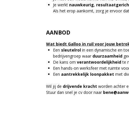
Je werkt
nauwkeurig
,
resultaatgeric
Als het erop aankomt, zorg je ervoor dat
AANBOD
Wat biedt Galloo in ruil voor jouw betr
Een
sleutelrol
in een dynamische en to
bedrijvengroep waar
duurzaamheid
gee
De kans om
verantwoordelijkheid
te 
Een hands-on werksfeer met ruimte voo
Een
aantrekkelijk loonpakket
met div
Wil jij de
drijvende kracht
worden achter ee
Stuur dan snel je cv door naar
bene@aanwe