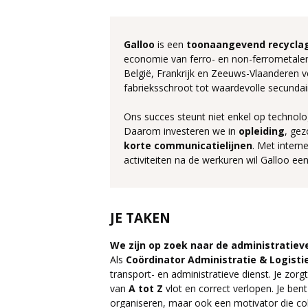
Galloo
is een
toonaangevend
recycla
economie van ferro- en non-ferrometalen
België, Frankrijk en Zeeuws-Vlaanderen
fabrieksschroot tot waardevolle secundai
Ons succes steunt niet enkel op technol
Daarom investeren we in
opleiding
, gez
korte communicatielijnen
. Met intern
activiteiten na de werkuren wil Galloo een
JE TAKEN
We zijn op zoek naar de administratiev
Als
Coördinator Administratie & Logisti
transport- en administratieve dienst. Je zorg
van
A tot Z
vlot en correct verlopen. Je bent
organiseren, maar ook een motivator die col