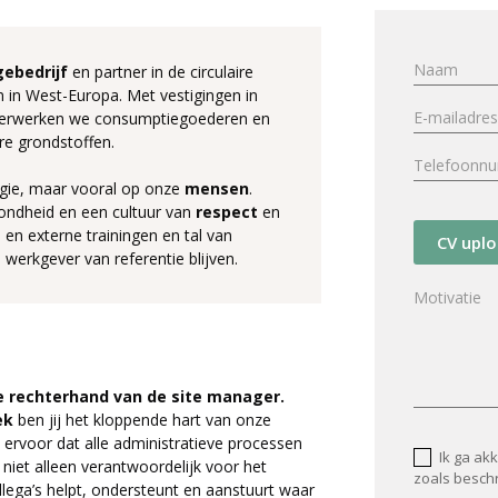
gebedrijf
en partner in de circulaire
 in West-Europa. Met vestigingen in
 verwerken we consumptiegoederen en
re grondstoffen.
ogie, maar vooral op onze
mensen
.
ondheid en een cultuur van
respect
en
e en externe trainingen en tal van
CV upl
 werkgever van referentie blijven.
e rechterhand van de site manager.
ek
ben jij het kloppende hart van onze
t ervoor dat alle administratieve processen
Ik ga ak
 niet alleen verantwoordelijk voor het
zoals besch
lega’s helpt, ondersteunt en aanstuurt waar