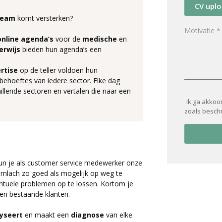
CV upl
team
komt versterken?
online
agenda’s
voor de
medische
en
erwijs
bieden hun agenda’s een
ertise
op de teller voldoen hun
 behoeftes van iedere sector. Elke dag
lende sectoren en vertalen die naar een
Ik ga akkoo
zoals besch
eun je als customer service medewerker onze
limlach zo goed als mogelijk op weg te
ntuele problemen op te lossen. Kortom je
en bestaande klanten.
yseert
en maakt een
diagnose
van elke