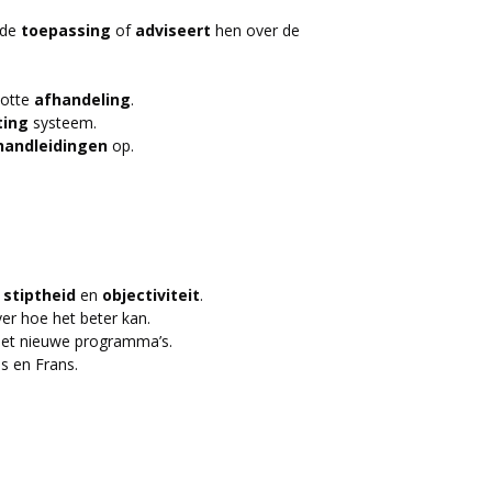
 de
toepassing
of
adviseert
hen over de
otte
afhandeling
.
ting
systeem.
handleidingen
op.
,
stiptheid
en
objectiviteit
.
r hoe het beter kan.
et nieuwe programma’s.
s en Frans.