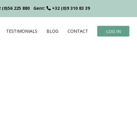
 (0)56 225 880
Gent:
+32 (0)9 310 83 39
TESTIMONIALS
BLOG
CONTACT
LOG IN
?