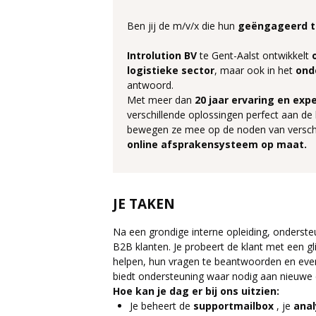
Ben jij de m/v/x die hun
geëngageerd
Introlution BV
te Gent-Aalst ontwikkelt
logistieke
sector
, maar ook in het
ond
antwoord.
Met meer dan
20 jaar ervaring en exp
verschillende oplossingen perfect aan de
bewegen ze mee op de noden van verschil
online afsprakensysteem op maat.
JE TAKEN
Na een grondige interne opleiding, onderst
B2B klanten. Je probeert de klant met een g
helpen, hun vragen te beantwoorden en eve
biedt ondersteuning waar nodig aan nieuwe 
Hoe kan je dag er bij ons uitzien:
Je beheert de
supportmailbox
, je
anal