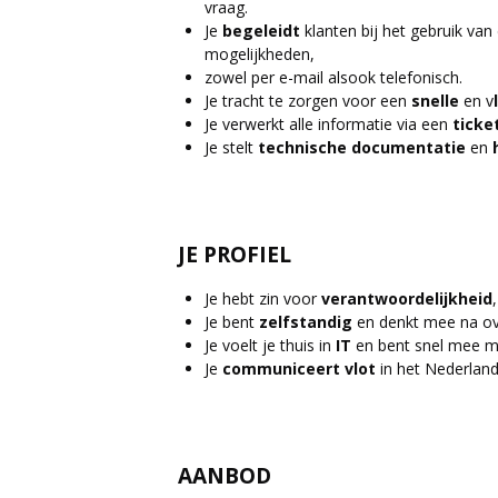
vraag.
Je
begeleidt
klanten bij het gebruik van
mogelijkheden,
zowel per e-mail alsook telefonisch.
Je tracht te zorgen voor een
snelle
en v
l
Je verwerkt alle informatie via een
ticke
Je stelt
technische
documentatie
en
JE PROFIEL
Je hebt zin voor
verantwoordelijkheid
Je bent
zelfstandig
en denkt mee na ove
Je voelt je thuis in
IT
en bent snel mee m
Je
communiceert
vlot
in het Nederland
AANBOD