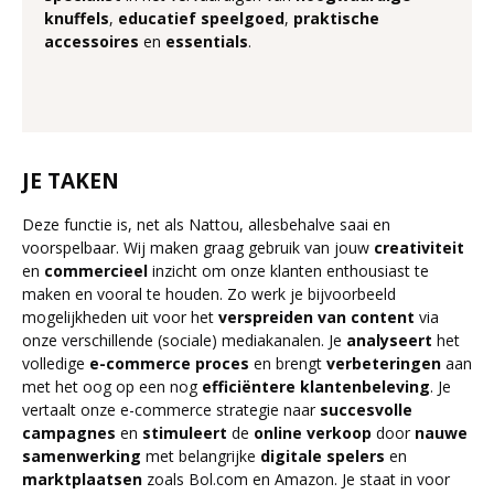
knuffels
,
educatief
speelgoed
,
praktische
accessoires
en
essentials
.
JE TAKEN
Deze functie is, net als Nattou, allesbehalve saai en
voorspelbaar. Wij maken graag gebruik van jouw
creativiteit
en
commercieel
inzicht om onze klanten enthousiast te
maken en vooral te houden. Zo werk je bijvoorbeeld
mogelijkheden uit voor het
verspreiden van content
via
onze verschillende (sociale) mediakanalen. Je
analyseert
het
volledige
e-commerce proces
en brengt
verbeteringen
aan
met het oog op een nog
efficiëntere
klantenbeleving
. Je
vertaalt onze e-commerce strategie naar
succesvolle
campagnes
en
stimuleert
de
online verkoop
door
nauwe
samenwerking
met belangrijke
digitale spelers
en
marktplaatsen
zoals Bol.com en Amazon. Je staat in voor