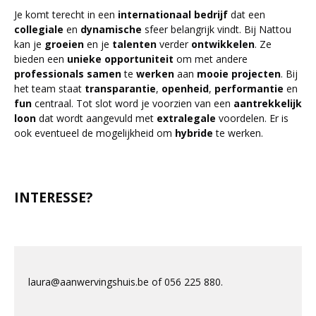
Je komt terecht in een
internationaal
bedrijf
dat een
collegiale
en
dynamische
sfeer belangrijk vindt. Bij Nattou
kan je
groeien
en je
talenten
verder
ontwikkelen
. Ze
bieden een
unieke
opportuniteit
om met andere
professionals
samen
te
werken
aan
mooie
projecten
. Bij
het team staat
transparantie
,
openheid
,
performantie
en
fun
centraal. Tot slot word je voorzien van een
aantrekkelijk
loon
dat wordt aangevuld met
extralegale
voordelen. Er is
ook eventueel de mogelijkheid om
hybride
te werken.
INTERESSE?
laura@aanwervingshuis.be of 056 225 880.