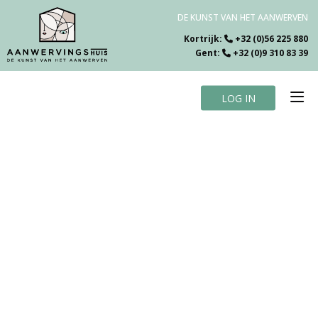
DE KUNST VAN HET AANWERVEN
Kortrijk:
+32 (0)56 225 880
Gent:
+32 (0)9 310 83 39
LOG IN
Home
Vacatures
Over ons
Specialiteiten
Testimonials
Blog
Contact