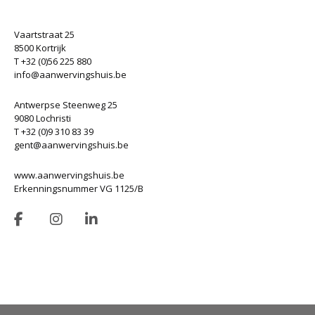
Vaartstraat 25
8500 Kortrijk
T +32 (0)56 225 880
info@aanwervingshuis.be
Antwerpse Steenweg 25
9080 Lochristi
T +32 (0)9 310 83 39
gent@aanwervingshuis.be
www.aanwervingshuis.be
Erkenningsnummer VG 1125/B