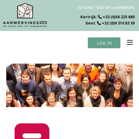
DE KUNST VAN HET AANWERVEN
Kortrijk:
+32 (0)56 225 880
Gent:
+32 (0)9 310 83 39
LOG IN
Home
Vacatures
Over ons
Specialiteiten
Testimonials
Blog
Contact