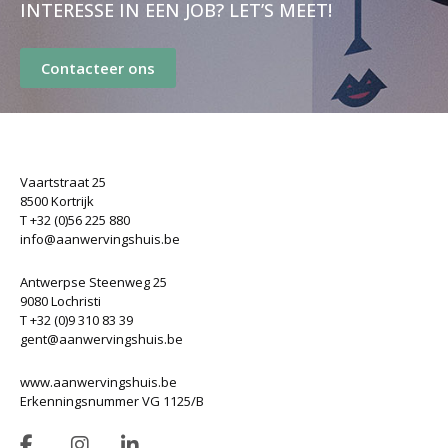
INTERESSE IN EEN JOB? LET’S MEET!
Contacteer ons
Vaartstraat 25
8500 Kortrijk
T +32 (0)56 225 880
info@aanwervingshuis.be
Antwerpse Steenweg 25
9080 Lochristi
T +32 (0)9 310 83 39
gent@aanwervingshuis.be
www.aanwervingshuis.be
Erkenningsnummer VG 1125/B