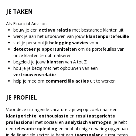
JE TAKEN
Als Financial Advisor:
bouw je een
actieve
relatie
met bestaande klanten uit
werk je aan het uitbouwen van jouw
klantenportefeuille
stel je persoonlijk
beleggingsadvies
voor
detecteer
je
opportuniteiten
om de portefeuilles van
onze klanten te optimaliseren
begeleid je jouw
klanten
van A tot Z
hou je je bezig met het opbouwen van een
vertrouwensrelatie
help je mee om
commerciële
acties
uit te werken.
JE PROFIEL
Voor deze uitdagende vacature zijn wij op zoek naar een
klantgerichte
,
enthousiaste
en
resultaatgerichte
professional
met sociaal en
analytisch
vermogen
. Je hebt
een
relevante
opleiding
en hebt al enige ervaring opgedaan
in de financiële sector. Je bent een
teamspeler
die resultaten