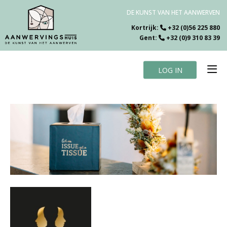
DE KUNST VAN HET AANWERVEN
Kortrijk:
+32 (0)56 225 880
Gent:
+32 (0)9 310 83 39
LOG IN
Home
Vacatures
Over ons
Specialiteiten
Testimonials
Blog
Contact