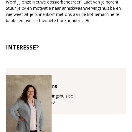
Word jij onze nieuwe dossierbeheerder? Laat van je horen!
Stuur je cv en motivatie naar annick@aanwervingshuis.be en
wie weet zit je binnenkort met ons aan de koffiemachine te
babbelen over je favoriete boekhoudtruc! ☕
INTERESSE?
Annick Puystiens
annick@aanwervingshuis.be
+32 (0)56 225 880