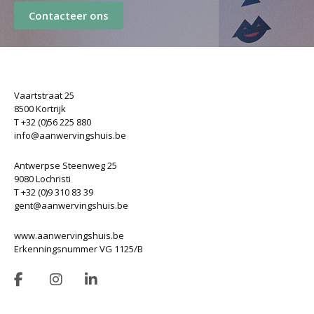
Contacteer ons
Vaartstraat 25
8500 Kortrijk
T +32 (0)56 225 880
info@aanwervingshuis.be
Antwerpse Steenweg 25
9080 Lochristi
T +32 (0)9 310 83 39
gent@aanwervingshuis.be
www.aanwervingshuis.be
Erkenningsnummer VG 1125/B