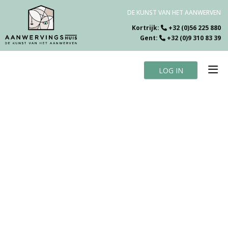
DE KUNST VAN HET AANWERVEN
Kortrijk:
+32 (0)56 225 880
Gent:
+32 (0)9 310 83 39
LOG IN
Home
Vacatures
Over ons
Specialiteiten
Testimonials
Blog
Contact