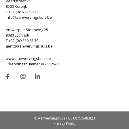
Vaartstraat 25
8500 Kortrijk
T +32 (0)56 225 880
info@aanwervingshuis.be
Antwerpse Steenweg 25
9080 Lochristi
T +32 (0)9 310 83 39
gent@aanwervingshuis.be
www.aanwervingshuis.be
Erkenningsnummer VG 1125/B
© Aanwervingshuis - BE 0875.548.823
Privacy Policy