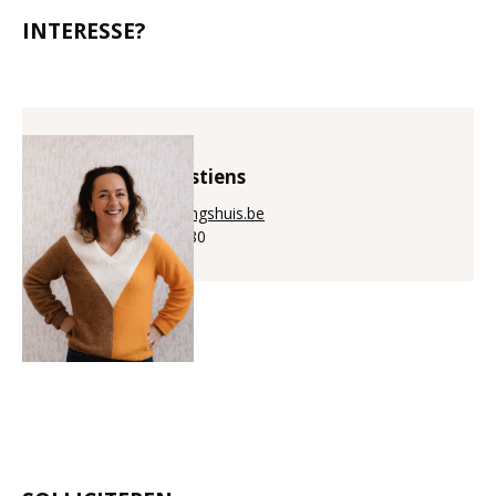
INTERESSE?
Bénédicte Puystiens
bene@aanwervingshuis.be
+32 (0)56 225 880