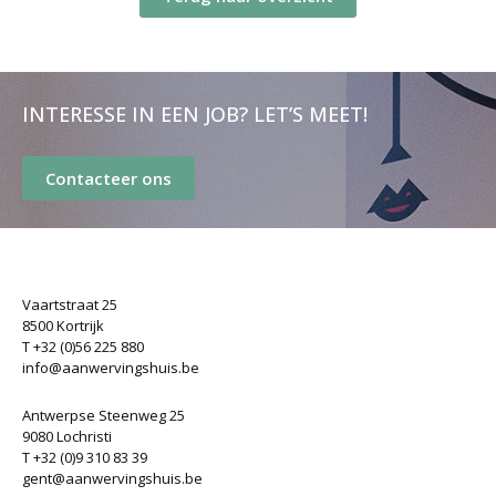
INTERESSE IN EEN JOB? LET’S MEET!
Contacteer ons
Vaartstraat 25
8500 Kortrijk
T +32 (0)56 225 880
info@aanwervingshuis.be
Antwerpse Steenweg 25
9080 Lochristi
T +32 (0)9 310 83 39
gent@aanwervingshuis.be