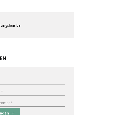
ingshuis.be
REN
oaden