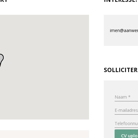
imen@aanwerv
SOLLICITE
CV upl