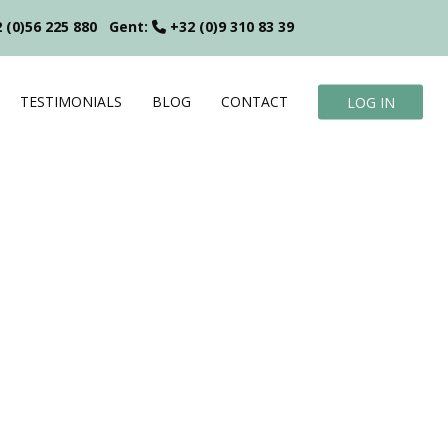
 (0)56 225 880
Gent:
+32 (0)9 310 83 39
TESTIMONIALS
BLOG
CONTACT
LOG IN
?