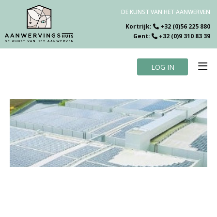
DE KUNST VAN HET AANWERVEN
Kortrijk:
+32 (0)56 225 880
Gent:
+32 (0)9 310 83 39
LOG IN
Home
Vacatures
Over ons
Specialiteiten
Testimonials
Blog
Contact