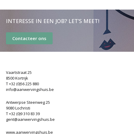
INTERESSE IN EEN JOB? LET’S MEET!
Contacteer ons
Vaartstraat 25
8500 Kortrijk
T +32 (0)56 225 880
info@aanwervingshuis.be
Antwerpse Steenweg 25
9080 Lochristi
T +32 (0)9 310 83 39
gent@aanwervingshuis.be
www.aanwervingshuis.be