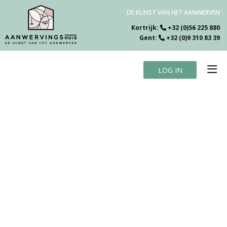
DE KUNST VAN HET AANWERVEN
Kortrijk:
+32 (0)56 225 880
Gent:
+32 (0)9 310 83 39
LOG IN
Home
Vacatures
Over ons
Specialiteiten
Testimonials
Blog
Contact