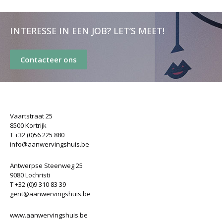
INTERESSE IN EEN JOB? LET’S MEET!
Contacteer ons
Vaartstraat 25
8500 Kortrijk
T +32 (0)56 225 880
info@aanwervingshuis.be
Antwerpse Steenweg 25
9080 Lochristi
T +32 (0)9 310 83 39
gent@aanwervingshuis.be
www.aanwervingshuis.be