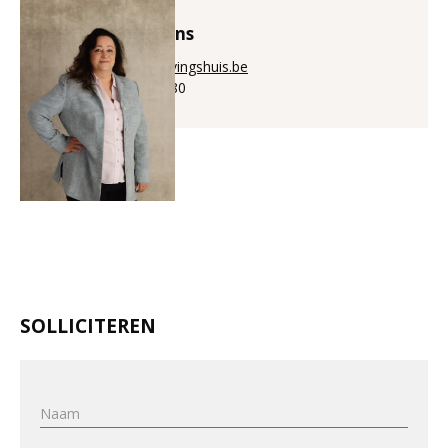
Annick Puystiens
annick@aanwervingshuis.be
+32 (0)56 225 880
SOLLICITEREN