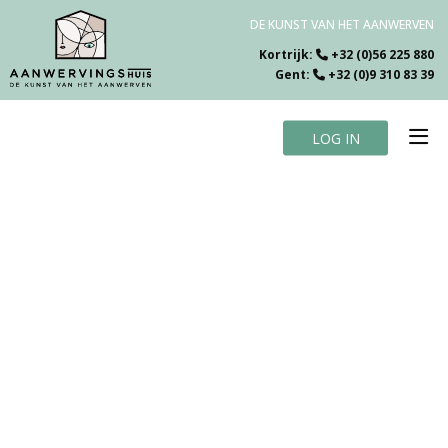
DE KUNST VAN HET AANWERVEN
Kortrijk:
+32 (0)56 225 880
Gent:
+32 (0)9 310 83 39
LOG IN
Home
Vacatures
Over ons
Specialiteiten
Testimonials
Blog
Contact