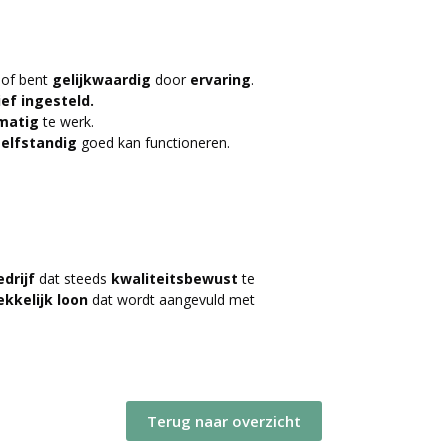
of bent
gelijkwaardig
door
ervaring
.
ief
ingesteld.
matig
te werk.
zelfstandig
goed kan functioneren.
drijf
dat steeds
kwaliteitsbewust
te
ekkelijk
loon
dat wordt aangevuld met
Terug naar overzicht