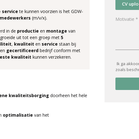
CV upl
 service
te kunnen voorzien is het GDW-
medewerkers
(m/v/x).
erd in de
productie
en
montage
van
groeide uit tot een groep met
5
iliteit
,
kwaliteit
en
service
staan bij
een
gecertificeerd
bedrijf conform met
este
kwaliteit
kunnen verzekeren.
Ik ga akkoo
zoals besch
ene
kwaliteitsborging
doorheen het hele
n
optimalisatie
van het