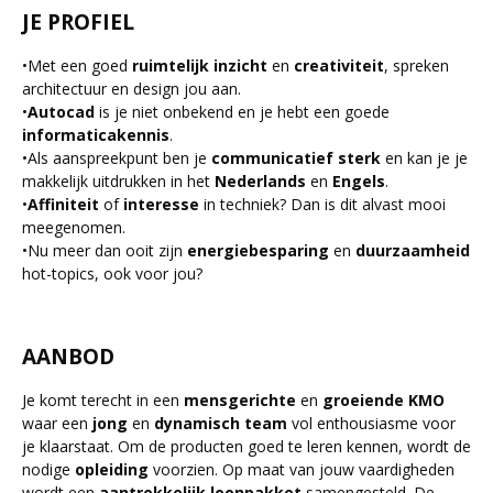
JE PROFIEL
•
Met een goed
ruimtelijk
inzicht
en
creativiteit
, spreken
architectuur en design jou aan.
•
Autocad
is je niet onbekend en je hebt een goede
informaticakennis
.
•
Als aanspreekpunt ben je
communicatief
sterk
en kan je je
makkelijk uitdrukken in het
Nederlands
en
Engels
.
•
Affiniteit
of
interesse
in techniek? Dan is dit alvast mooi
meegenomen.
•
Nu meer dan ooit zijn
energiebesparing
en
duurzaamheid
hot-topics, ook voor jou?
AANBOD
Je komt terecht in een
mensgerichte
en
groeiende
KMO
waar een
jong
en
dynamisch
team
vol enthousiasme voor
je klaarstaat. Om de producten goed te leren kennen, wordt de
nodige
opleiding
voorzien. Op maat van jouw vaardigheden
wordt een
aantrekkelijk
loonpakket
samengesteld. De