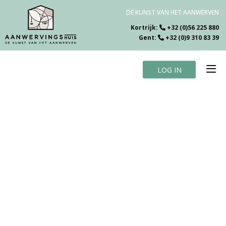
DE KUNST VAN HET AANWERVEN
Kortrijk:
+32 (0)56 225 880
Gent:
+32 (0)9 310 83 39
LOG IN
Home
Vacatures
Over ons
Specialiteiten
Testimonials
Blog
Contact