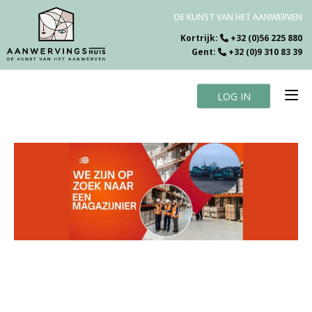
DE KUNST VAN HET AANWERVEN
Kortrijk:
+32 (0)56 225 880
Gent:
+32 (0)9 310 83 39
LOG IN
Home
Vacatures
Over ons
Specialiteiten
Testimonials
Blog
Contact