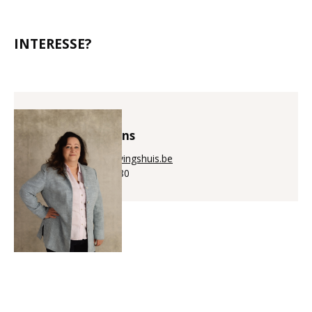
INTERESSE?
Annick Puystiens
annick@aanwervingshuis.be
+32 (0)56 225 880