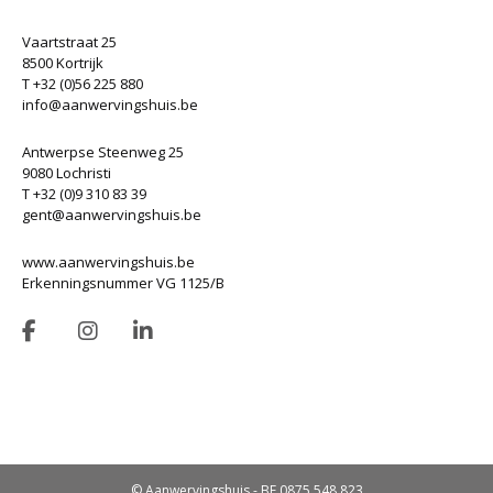
Vaartstraat 25
8500 Kortrijk
T +32 (0)56 225 880
info@aanwervingshuis.be
Antwerpse Steenweg 25
9080 Lochristi
T +32 (0)9 310 83 39
gent@aanwervingshuis.be
www.aanwervingshuis.be
Erkenningsnummer VG 1125/B
© Aanwervingshuis - BE 0875.548.823