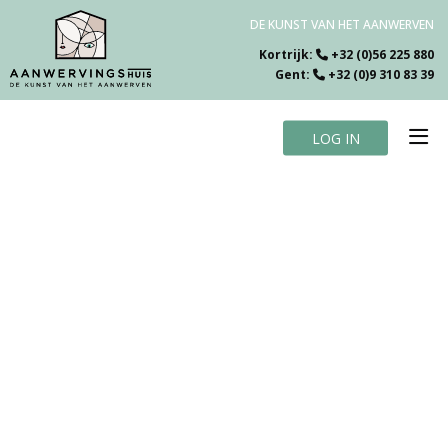
DE KUNST VAN HET AANWERVEN
Kortrijk:
+32 (0)56 225 880
Gent:
+32 (0)9 310 83 39
LOG IN
Home
Vacatures
Over ons
Specialiteiten
Testimonials
Blog
Contact