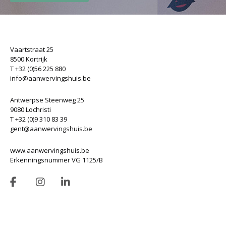
Vaartstraat 25
8500 Kortrijk
T +32 (0)56 225 880
info@aanwervingshuis.be
Antwerpse Steenweg 25
9080 Lochristi
T +32 (0)9 310 83 39
gent@aanwervingshuis.be
www.aanwervingshuis.be
Erkenningsnummer VG 1125/B