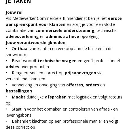
JE TAKEN
Jouw rol
Als Medewerker Commerciële Binnendienst ben je het
eerste
aanspreekpunt voor klanten
en zorg je voor een vlotte
combinatie van
commerciële ondersteuning
, technische
adviesverlening
en
administratieve
opvolging.
Jouw verantwoordelijkheden
• O
nthaal
van klanten en verkoop aan de balie en in de
showroom
• Beantwoordt
technische vragen
en geeft professioneel
advies
over producten
• Reageert snel en correct op
prijsaanvragen
via
verschillende kanalen
• Verwerking en opvolging van
offertes
,
orders
en
bestellingen
•
Maakt
duidelijke
afspraken
met logistiek en volgt retours
op
• Staat in voor het opmaken en controleren van afhaal- en
leveringsbons
• Behandelt klachten op een professionele manier en volgt
deze correct op