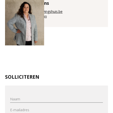
Annick Puystiens
annick@aanwervingshuis.be
+32 (0)56 225 880
SOLLICITEREN