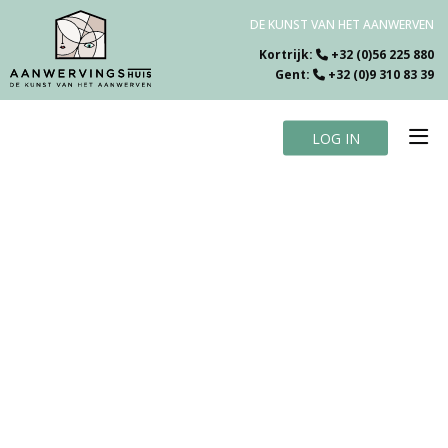
DE KUNST VAN HET AANWERVEN
Kortrijk:
+32 (0)56 225 880
Gent:
+32 (0)9 310 83 39
LOG IN
Home
Vacatures
Over ons
Specialiteiten
Testimonials
Blog
Contact