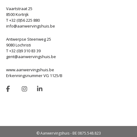
Vaartstraat 25
8500 Kortrijk
T +32 (0)56 225 880
info@aanwervingshuis.be
Antwerpse Steenweg 25
9080 Lochristi
T +32 (0)9 310 83 39
gent@aanwervingshuis.be
www.aanwervingshuis.be
Erkenningsnummer VG 1125/B
© Aanwervingshuis - BE 0875.548.823