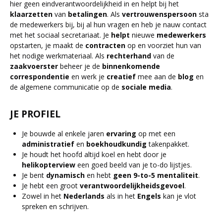
hier geen eindverantwoordelijkheid in en helpt bij het
klaarzetten
van
betalingen
. Als
vertrouwenspersoon
sta
de medewerkers bij, bij al hun vragen en heb je nauw contact
met het sociaal secretariaat. Je
helpt
nieuwe
medewerkers
opstarten, je maakt de
contracten
op en voorziet hun van
het nodige werkmateriaal. Als
rechterhand
van de
zaakvoerster
beheer je de
binnenkomende
correspondentie
en werk je
creatief
mee aan de
blog
en
de algemene communicatie op de
sociale
media
.
JE PROFIEL
Je bouwde al enkele jaren
ervaring
op met een
administratief
en
boekhoudkundig
takenpakket.
Je houdt het hoofd altijd koel en hebt door je
helikopterview
een goed beeld van je to-do lijstjes.
Je bent
dynamisch
en hebt
geen 9-to-5 mentaliteit
.
Je hebt een groot
verantwoordelijkheidsgevoel
.
Zowel in het
Nederlands
als in het
Engels
kan je vlot
spreken en schrijven.