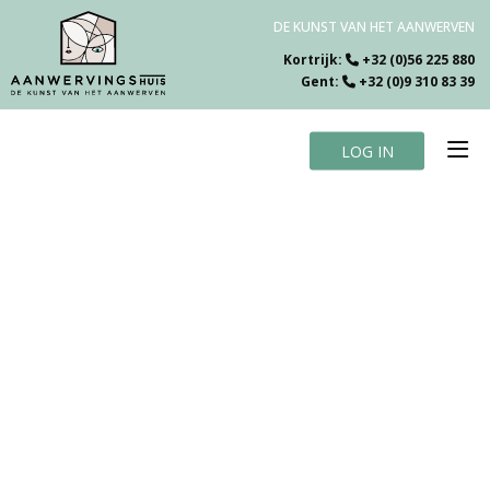
DE KUNST VAN HET AANWERVEN
Kortrijk:
+32 (0)56 225 880
Gent:
+32 (0)9 310 83 39
LOG IN
Home
Vacatures
Over ons
Specialiteiten
Testimonials
Blog
Contact