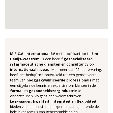
M.P.C.A. International BV
met hoofdkantoor te
Sint-
Denijs-Westrem
, is een bedrijf
gespecialiseerd
in
farmaceutische
diensten
en
consultancy
op
internationaal
niveau
. Met meer dan 25 jaar ervaring,
heeft het bedrijf zich ontwikkeld tot een gemotiveerd
team van
hooggekwalificeerde
professionals
met
een uitgebreide kennis en expertise om klanten in de
farma
- en
gezondheidszorgindustrie
te
ondersteunen. Volgens drie welomschreven
kernwaarden:
kwaliteit
,
integriteit
en
flexibiliteit
,
bieden zij hun diensten en expertise aan gedurende de
hele levenscyclus van geneesmiddelen en