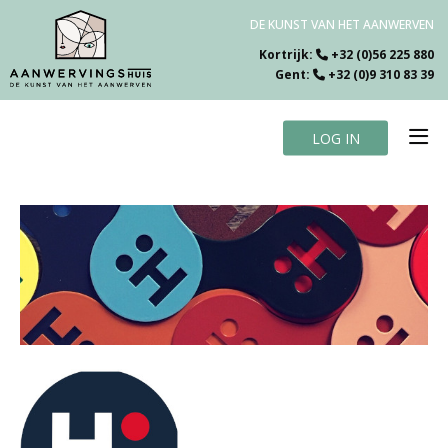
DE KUNST VAN HET AANWERVEN
Kortrijk:
+32 (0)56 225 880
Gent:
+32 (0)9 310 83 39
LOG IN
Home
Vacatures
Over ons
Specialiteiten
Testimonials
Blog
Contact