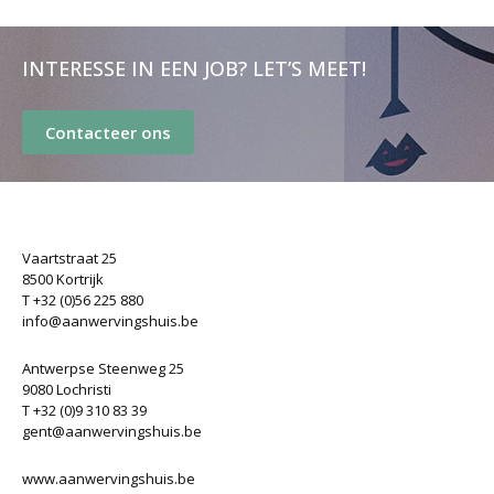
INTERESSE IN EEN JOB? LET’S MEET!
Contacteer ons
Vaartstraat 25
8500 Kortrijk
T +32 (0)56 225 880
info@aanwervingshuis.be
Antwerpse Steenweg 25
9080 Lochristi
T +32 (0)9 310 83 39
gent@aanwervingshuis.be
www.aanwervingshuis.be