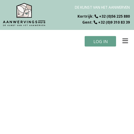
DE KUNST VAN HET AANWERVEN
Kortrijk:
+32 (0)56 225 880
Gent:
+32 (0)9 310 83 39
LOG IN
Home
Vacatures
Over ons
Specialiteiten
Testimonials
Blog
Contact