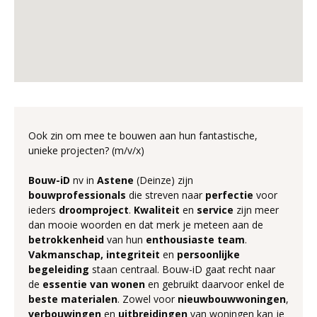
Ook zin om mee te bouwen aan hun fantastische,
unieke projecten? (m/v/x)
Bouw-iD
nv in
Astene
(Deinze) zijn
bouwprofessionals
die streven naar
perfectie
voor
ieders
droomproject
.
Kwaliteit
en
service
zijn meer
dan mooie woorden en dat merk je meteen aan de
betrokkenheid
van hun
enthousiaste
team
.
Vakmanschap,
integriteit
en
persoonlijke
begeleiding
staan centraal. Bouw-iD gaat recht naar
de
essentie
van
wonen
en gebruikt daarvoor enkel de
beste
materialen
. Zowel voor
nieuwbouwwoningen
,
verbouwingen
en
uitbreidingen
van woningen kan je