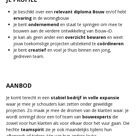
Je beschikt over een
relevant
diploma
Bouw
en/of hebt
ervaring
in de woningbouw
Je bent
ondernemend
en staat te springen om mee te
bouwen aan de verdere ontwikkeling van Bouw-iD.
Je kan als geen ander een
overzicht
bewaren
en weet
jouw toekomstige projecten uitstekend te
coördineren
.
Je bent
creatief
en voel je thuis binnen een jong,
gedreven team.
AANBOD
Je komt terecht in een
stabiel
bedrijf in volle expansie
waar je mee je schouders kan zetten onder geweldige
projecten. Zo maak je mee de dromen van de klanten waar. Je
wordt omringd door een tof team van
bouwexperts
die
zowel voor hun klanten als voor elkaar door het vuur gaan. Die
hechte
teamspirit
zie je ook maandelijks tijdens hun
afterwork of tijdens één van hun andere leuke