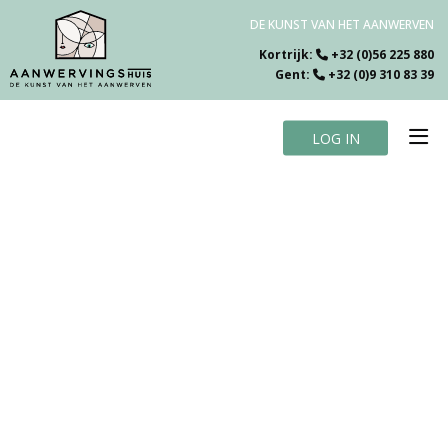
DE KUNST VAN HET AANWERVEN
Kortrijk:
+32 (0)56 225 880
Gent:
+32 (0)9 310 83 39
LOG IN
Home
Vacatures
Over ons
Specialiteiten
Testimonials
Blog
Contact