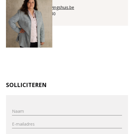
annick@aanwervingshuis.be
+32 (0)56 225 880
SOLLICITEREN