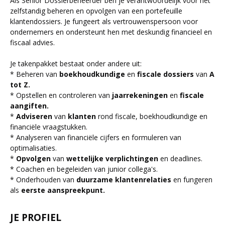
Als Senior Dossierbeheerder ben je verantwoordelijk voor het
zelfstandig beheren en opvolgen van een portefeuille
klantendossiers. Je fungeert als vertrouwenspersoon voor
ondernemers en ondersteunt hen met deskundig financieel en
fiscaal advies.
Je takenpakket bestaat onder andere uit:
* Beheren van
boekhoudkundige
en
fiscale dossiers
van
A
tot Z.
* Opstellen en controleren van
jaarrekeningen
en
fiscale
aangiften.
*
Adviseren
van
klanten
rond fiscale, boekhoudkundige en
financiële vraagstukken.
* Analyseren van financiële cijfers en formuleren van
optimalisaties.
*
Opvolgen
van
wettelijke verplichtingen
en deadlines.
* Coachen en begeleiden van junior collega's.
* Onderhouden van
duurzame klantenrelaties
en fungeren
als
eerste aanspreekpunt.
JE PROFIEL