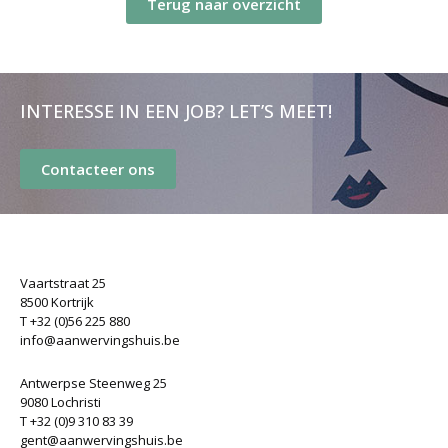
Terug naar overzicht
INTERESSE IN EEN JOB? LET’S MEET!
Contacteer ons
Vaartstraat 25
8500 Kortrijk
T +32 (0)56 225 880
info@aanwervingshuis.be
Antwerpse Steenweg 25
9080 Lochristi
T +32 (0)9 310 83 39
gent@aanwervingshuis.be