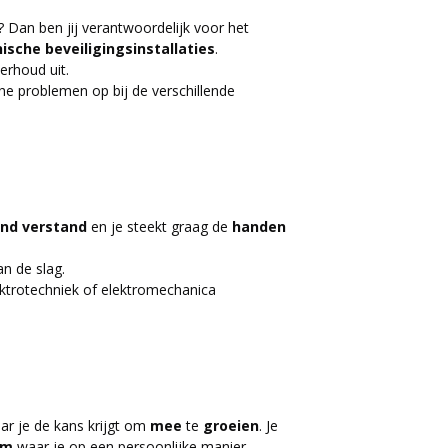
 Dan ben jij verantwoordelijk voor het
ische beveiligingsinstallaties
.
erhoud uit.
che problemen op bij de verschillende
nd verstand
en je steekt graag de
handen
n de slag.
lektrotechniek of elektromechanica
ar je de kans krijgt om
mee
te
groeien
. Je
am
waar je op een persoonlijke manier