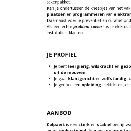
takenpakket.
Ken je ondertussen de kneepjes van het vak?
plaatsen
en
programmeren
van
elektron
Daarnaast voer je preventief en curatief ond
Als een echte
problem solver
los je elektris
installaties, klanten.
JE PROFIEL
Je bent
leergierig
,
wilskracht
en
gezo
uit de mouwen
.
Je gaat
klantgericht
en
zelfstandig
aa
Je genoot een
opleiding
elektriciteit, e
AANBOD
Colpaert
is een
sterk
en
stabiel
bedrijf wa
wordt
ondersteund
door een
ervaren te