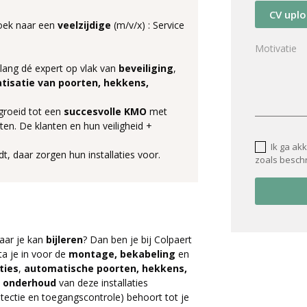
CV upl
zoek naar een
veelzijdige
(m/v/x) : Service
lang dé expert op vlak van
beveiliging
,
tisatie van poorten, hekkens,
groeid tot een
succesvolle KMO
met
en. De klanten en hun veiligheid +
Ik ga ak
dt, daar zorgen hun installaties voor.
zoals besch
aar je kan
bijleren
? Dan ben je bij Colpaert
ta je in voor de
montage, bekabeling
en
ties
,
automatische poorten, hekkens,
t
onderhoud
van deze installaties
tectie en toegangscontrole) behoort tot je