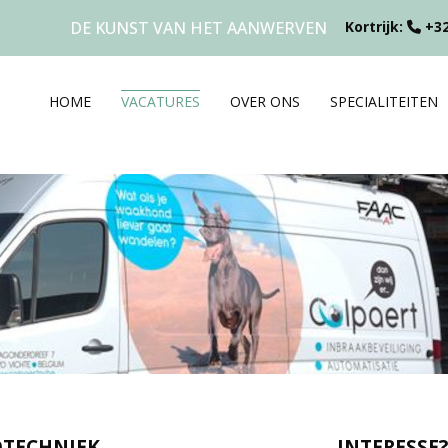
DE KUNST VAN HET AANWERVEN
Kortrijk:
+32
HOME
VACATURES
OVER ONS
SPECIALITEITEN
OTECHNIEK
INTERESSE