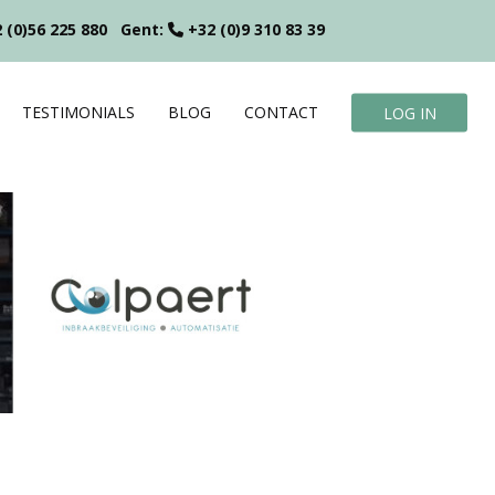
 (0)56 225 880
Gent:
+32 (0)9 310 83 39
TESTIMONIALS
BLOG
CONTACT
LOG IN
?