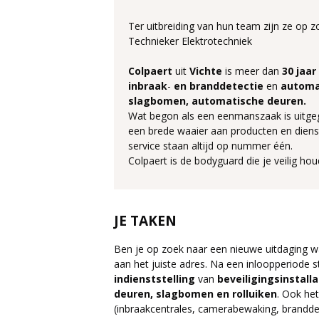
Ter uitbreiding van hun team zijn ze op 
Technieker Elektrotechniek
Colpaert
uit
Vichte
is meer dan
30 jaar
inbraak
-
en
branddetectie
en
automa
slagbomen, automatische deuren.
Wat begon als een eenmanszaak is uitge
een brede waaier aan producten en dienst
service staan altijd op nummer één.
Colpaert is de bodyguard die je veilig hou
JE TAKEN
Ben je op zoek naar een nieuwe uitdaging w
aan het juiste adres. Na een inloopperiode s
indienststelling
van
beveiligingsinstalla
deuren, slagbomen en rolluiken
. Ook he
(inbraakcentrales, camerabewaking, brandde