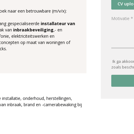
CV upl
oek naar een betrouwbare (m/v/x):
 lang gespecialiseerde
installateur van
lak van
inbraakbeveiliging
,- en
nie, elektriciteitswerken en
gsconcepten op maat van woningen of
cks.
Ik ga akkoo
zoals besch
 installatie, onderhoud, herstellingen,
 van inbraak, brand en -camerabewaking bij