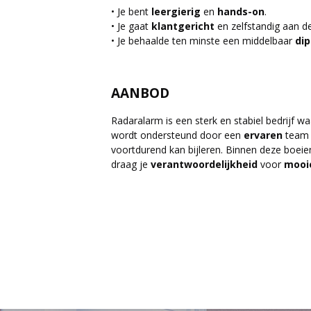
• Je bent
leergierig
en
hands-on
.
• Je gaat
klantgericht
en zelfstandig aan de
• Je behaalde ten minste een middelbaar
di
AANBOD
Radaralarm is een sterk en stabiel bedrijf w
wordt ondersteund door een
ervaren
team 
voortdurend kan bijleren. Binnen deze boeien
draag je
verantwoordelijkheid
voor
mooi