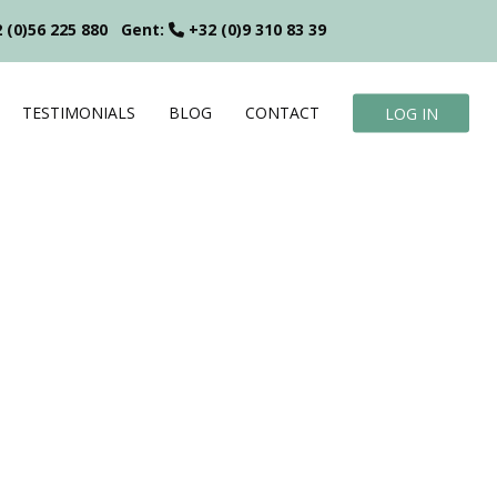
 (0)56 225 880
Gent:
+32 (0)9 310 83 39
TESTIMONIALS
BLOG
CONTACT
LOG IN
?