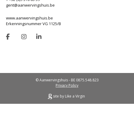
gent@aanwervingshuis.be
www.aanwervingshuis.be
Erkenningsnummer VG 1125/B
© Aanwervingshuis - BE 0875.548.823
Privacy Policy
site by Like a Virgin