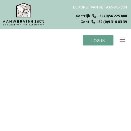
DE KUNST VAN HET AANWERVEN
Kortrijk:
+32 (0)56 225 880
Gent:
+32 (0)9 310 83 39
LOG IN
Home
Vacatures
Over ons
Specialiteiten
Testimonials
Blog
Contact