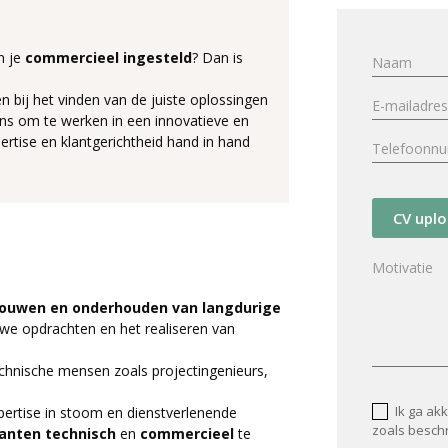
n je
commercieel ingesteld
? Dan is
en bij het vinden van de juiste oplossingen
kans om te werken in een innovatieve en
rtise en klantgerichtheid hand in hand
CV upl
ouwen en onderhouden van langdurige
uwe opdrachten en het realiseren van
echnische mensen zoals projectingenieurs,
Ik ga ak
pertise in stoom en dienstverlenende
zoals besch
lanten technisch
en
commercieel
te