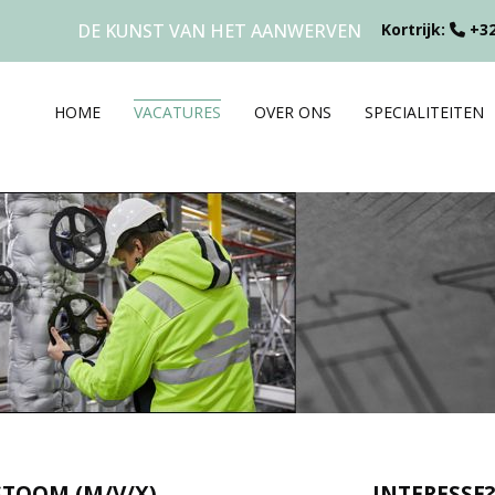
DE KUNST VAN HET AANWERVEN
Kortrijk:
+32
HOME
VACATURES
OVER ONS
SPECIALITEITEN
STOOM (M/V/X)
INTERESSE