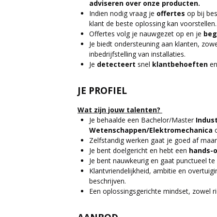
adviseren over onze producten.
Indien nodig vraag je
offertes
op bij be
klant de beste oplossing kan voorstellen.
Offertes volg je nauwgezet op en je
beg
Je biedt ondersteuning aan klanten, zowel
inbedrijfstelling van installaties.
Je
detecteert
snel
klantbehoeften
en
JE PROFIEL
Wat zijn jouw talenten?
Je behaalde een Bachelor/Master
Indust
Wetenschappen/Elektromechanica
Zelfstandig werken gaat je goed af maar
Je bent doelgericht en hebt een
hands-o
Je bent nauwkeurig en gaat punctueel te w
Klantvriendelijkheid, ambitie en overtuig
beschrijven.
Een oplossingsgerichte mindset, zowel ri