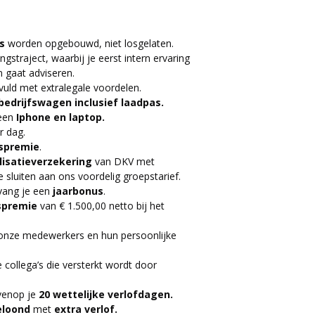
s
worden opgebouwd, niet losgelaten.
straject, waarbij je eerst intern ervaring
n gaat adviseren.
uld met extralegale voordelen.
bedrijfswagen inclusief laadpas.
 een
Iphone en laptop.
r dag.
rspremie
.
lisatieverzekering
van DKV met
sluiten aan ons voordelig groepstarief.
tvang je een
jaarbonus
.
spremie
van € 1.500,00 netto bij het
n onze medewerkers en hun persoonlijke
e collega’s die versterkt wordt door
venop je
20 wettelijke verlofdagen.
eloond
met
extra verlof.