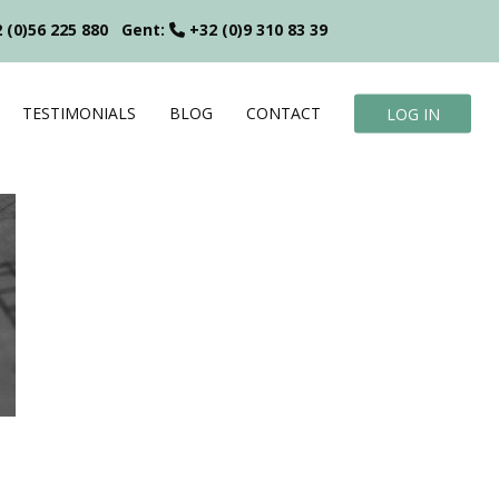
 (0)56 225 880
Gent:
+32 (0)9 310 83 39
TESTIMONIALS
BLOG
CONTACT
LOG IN
?