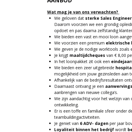
AANBOD
Wat mag je van ons verwachten?
We geloven dat
sterke Sales Engineer
Daarom voorzien we een grondig opleiding
opdoet en pas daarna zelfstandig klante
We bieden een vast en mooi loon aangev
We voorzien een premium
elektrische 
We geven je de nodige worktools zoals
Je krijgt
maaltijdcheques
van € 8,00 pe
In het loonpakket zit ook een
eindejaa
We bieden een zeer uitgebreide
hospita
mogelijkheid om jouw gezinsleden aan te 
Afhankelijk van de bedrijfsresultaten on
Daarnaast ontvang je een
aanwerving
aanbrengen van nieuwe collega’s.
We zijn aandachtig voor het welzijn va
ontwikkeling.
Er is een toffe en familiale sfeer onder d
teambuildingactiviteiten.
Je geniet van
6 ADV- dagen
per jaar bo
Loyaliteit binnen het bedrijf
wordt
b