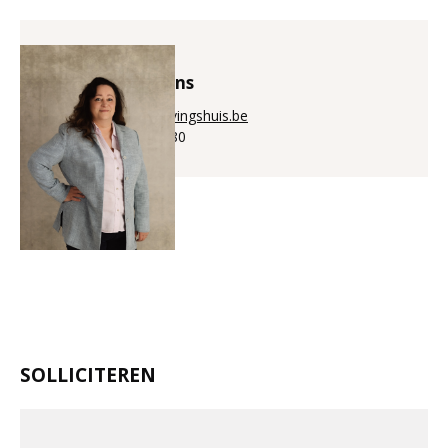
Annick Puystiens
annick@aanwervingshuis.be
+32 (0)56 225 880
SOLLICITEREN