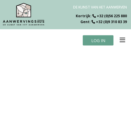
DE KUNST VAN HET AANWERVEN
Kortrijk:
+32 (0)56 225 880
Gent:
+32 (0)9 310 83 39
LOG IN
Home
Vacatures
Over ons
Specialiteiten
Testimonials
Blog
Contact