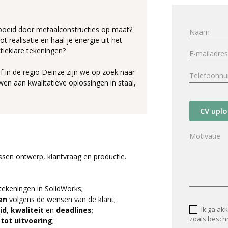
eboeid door metaalconstructies op maat?
t realisatie en haal je energie uit het
tieklare tekeningen?
f in de regio Deinze zijn we op zoek naar
n aan kwalitatieve oplossingen in staal,
CV upl
ussen ontwerp, klantvraag en productie.
tekeningen in SolidWorks;
nen
volgens de wensen van de klant;
Ik ga ak
id
,
kwaliteit
en
deadlines
;
zoals besch
tot uitvoering
;