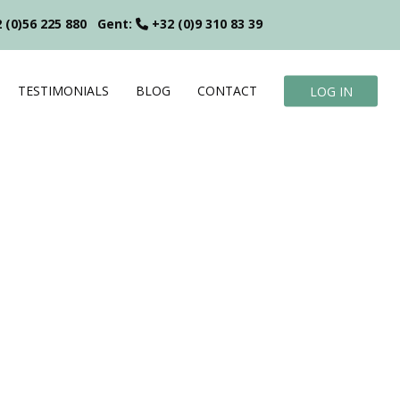
 (0)56 225 880
Gent:
+32 (0)9 310 83 39
TESTIMONIALS
BLOG
CONTACT
LOG IN
?