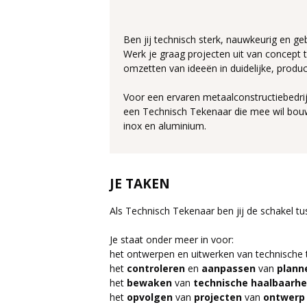
Ben jij technisch sterk, nauwkeurig en g
Werk je graag projecten uit van concept to
omzetten van ideeën in duidelijke, produc
Voor een ervaren metaalconstructiebedrij
een Technisch Tekenaar die mee wil bouwe
inox en aluminium.
JE TAKEN
Als Technisch Tekenaar ben jij de schakel t
Je staat onder meer in voor:
het ontwerpen en uitwerken van technische 
het
controleren
en
aanpassen
van
plan
het
bewaken
van
technische haalbaarhe
het
opvolgen
van
projecten
van
ontwerp 