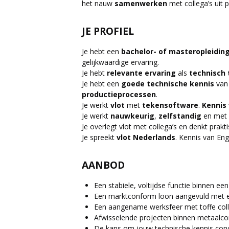
het nauw
samenwerken
met collega’s uit 
JE PROFIEL
Je hebt een
bachelor- of masteropleidin
gelijkwaardige ervaring.
Je hebt
relevante ervaring
als
technisch
Je hebt een
goede technische kennis
va
productieprocessen
.
Je werkt
vlot
met
tekensoftware
.
Kennis
Je werkt
nauwkeurig
,
zelfstandig
en met 
Je overlegt vlot met collega’s en denkt prakt
Je spreekt
vlot Nederlands
. Kennis van Eng
AANBOD
Een stabiele, voltijdse functie binnen ee
Een marktconform loon aangevuld met ex
Een aangename werksfeer met toffe coll
Afwisselende projecten binnen metaalco
De kans om jouw technische kennis concr