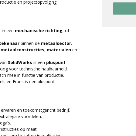
productie en projectopvolging.
g
in een
mechanische richting
, of
 tekenaar
binnen de
metaalsector
.
n
metaalconstructies
,
materialen
en
van
SolidWorks
is een
pluspunt
.
oog voor technische haalbaarheid.
isch mee in functie van productie.
els en Frans is een pluspunt.
n ervaren en toekomstgericht bedrijf.
tralegale voordelen.
ega’s.
nstructies op maat.
eet om te zetten in realisaties.