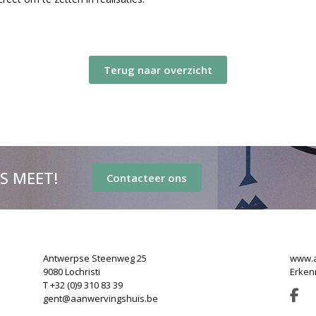
Terug naar overzicht
’S MEET!
Contacteer ons
Antwerpse Steenweg 25
www.a
9080 Lochristi
Erken
T +32 (0)9 310 83 39
gent@aanwervingshuis.be