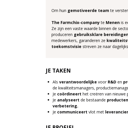
Om hun
gemotiveerde team
te verste
The Farmchix-company
te
Menen
is 
Ze zijn een vaste waarde binnen de sect
produceren
gebruiksklare bereidinge
medewerkers, garanderen ze
kwaliteits
toekomstvisie
streven ze naar dagelijks
JE TAKEN
Als
verantwoordelijke
voor
R&D
en
pr
de kwaliteitsmanagers, productiemanager
Je
coördineert
het creëren van nieuwe 
Je
analyseert
de bestaande
producte
verbetering.
Je
communiceert
vlot met
leverancie
JE PROFIEL