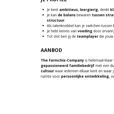
Je bent
ambitieus, leergierig
, denkt
kl
Je kan
de balans
bewaren
tussen stra
structuur
.
Als talenknobbel kan je switchen tussen
Je hebt kennis van
voeding
door ervaring
Tot slot ben jij de
teamplayer
die jouw 
AANBOD
The Farmchix-Company
is helemaal klaar
gepassioneerd
familiebedrijf
met een dui
cultuur
waar iedereen elkaar kent en waar
ruimte voor
persoonlijke ontwikkeling
, 