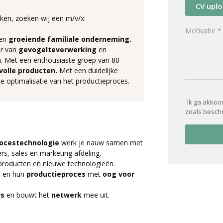
CV upl
rken, zoeken wij een m/v/x:
een
groeiende familiale onderneming.
or van
gevogelteverwerking
en
n
. Met een enthousiaste groep van 80
volle producten.
Met een duidelijke
e optimalisatie van het productieproces.
Ik ga akkoo
zoals besch
ocestechnologie
werk je nauw samen met
s, sales en marketing afdeling.
producten en nieuwe technologieën.
n
en hun
productieproces
met
oog voor
rs
en bouwt het
netwerk
mee uit.