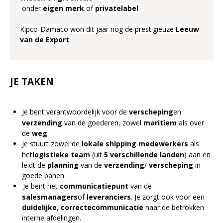
onder
eigen
merk
of
private
label
.
Kipco-Damaco won dit jaar nog de prestigieuze
Leeuw
van de Export
.
JE TAKEN
Je bent verantwoordelijk voor
de
verscheping
en
verzending
van de goederen, zowel
maritiem
als over
de
weg
.
Je stuurt zowel de
lokale shipping medewerkers
als
het
logistieke
team
(uit
5 verschillende landen
) aan en
leidt de
planning
van de
verzending
/
verscheping
in
goede banen.
Je bent het
communicatiepunt
van de
salesmanagers
of
leveranciers
. Je zorgt ook voor een
duidelijke
,
correcte
communicatie
naar de betrokken
interne afdelingen.