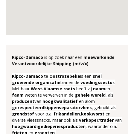
Kipco-Damaco
is op zoek naar een
meewerkende
Verantwoordelijke
Shipping
(m/v/x)
.
Kipco-Damaco
te
Oostrozebeke
is een
snel
groeiende
organisatie
binnen de
voedingssector
.
Met haar
West
-
Vlaamse
roots
heeft zij
naam
en
faam
weten te verwerven in de
gehele wereld
, als
producent
van
hoogkwalitatief
en alom
gerespecteerd
kippenseparatorvlees
, gebruikt als
grondstof
voor o.a.
frikandellen
,
kookworst
en
diverse vleessnacks, maar ook als
verkoper
/
trader
van
hoogwaardige
diepvriesproducten
, waaronder o.a.
frieten
en
groenten
,