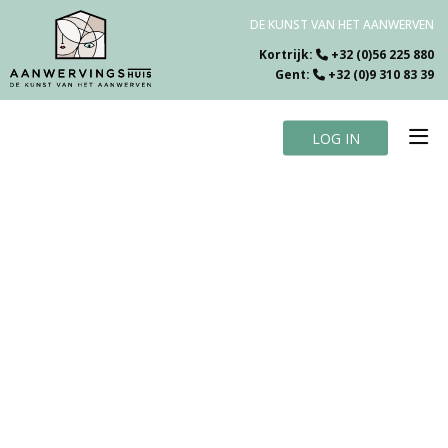
DE KUNST VAN HET AANWERVEN
Kortrijk:
+32 (0)56 225 880
Gent:
+32 (0)9 310 83 39
LOG IN
Home
Vacatures
Over ons
Specialiteiten
Testimonials
Blog
Contact