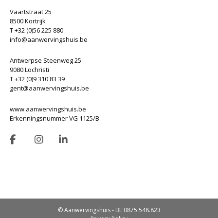
Vaartstraat 25
8500 Kortrijk
T +32 (0)56 225 880
info@aanwervingshuis.be
Antwerpse Steenweg 25
9080 Lochristi
T +32 (0)9 310 83 39
gent@aanwervingshuis.be
www.aanwervingshuis.be
Erkenningsnummer VG 1125/B
© Aanwervingshuis - BE 0875.548.823