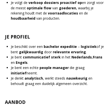
Je volgt de
verkoop
dossiers
proactief
op
en zorgt voor
de meest
optimale
flow
van
goederen
, waarbij je
rekening houdt met de
voorraadlocaties
en de
houdbaarheid
van producten.
JE PROFIEL
Je beschikt over een
bachelor
expeditie
–
logistiek
of je
bent
gelijkwaardig
door
relevante
ervaring
.
Je bent
communicatief
sterk
in het
Nederlands
,
Frans
en
Engels
.
Je bent een echte
people
manager
die graag
initiatief
neemt.
Je denkt
analytisch
, werkt steeds
nauwkeurig
en
behoudt graag een duidelijk algemeen overzicht.
AANBOD