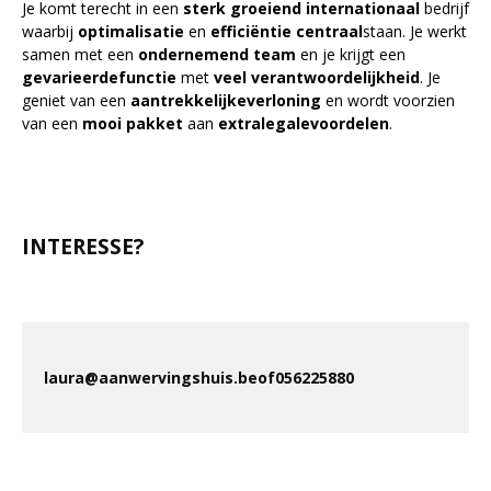
Je komt terecht in een
sterk
groeiend internationaal
bedrijf
waarbij
optimalisatie
en
efficiëntie
centraal
staan. Je werkt
samen met een
ondernemend
team
en je krijgt een
gevarieerde
functie
met
veel verantwoordelijkheid
. Je
geniet van een
aantrekkelijke
verloning
en wordt voorzien
van een
mooi
pakket
aan
extralegale
voordelen
.
INTERESSE?
laura@aanwervingshuis.be
of
056
225
880