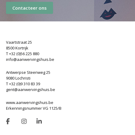
Contacteer ons
Vaartstraat 25
8500 Kortrijk
T +32 (0)56 225 880
info@aanwervingshuis.be
Antwerpse Steenweg 25
9080 Lochristi
T +32 (0)9 310 83 39
gent@aanwervingshuis.be
www.aanwervingshuis.be
Erkenningsnummer VG 1125/B