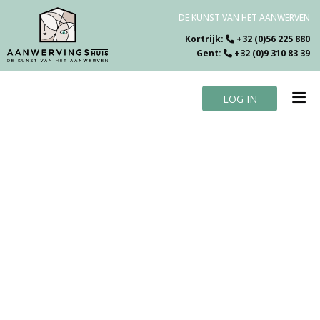
DE KUNST VAN HET AANWERVEN
Kortrijk:
+32 (0)56 225 880
Gent:
+32 (0)9 310 83 39
LOG IN
Home
Vacatures
Over ons
Specialiteiten
Testimonials
Blog
Contact