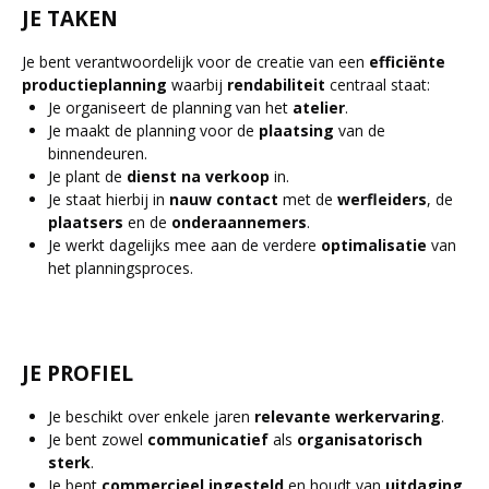
JE TAKEN
Je bent verantwoordelijk voor de creatie van een
efficiënte
productieplanning
waarbij
rendabiliteit
centraal staat:
Je organiseert de planning van het
atelier
.
Je maakt de planning voor de
plaatsing
van de
binnendeuren.
Je plant de
dienst
na
verkoop
in.
Je staat hierbij in
nauw
contact
met de
werfleiders
, de
plaatsers
en de
onderaannemers
.
Je werkt dagelijks mee aan de verdere
optimalisatie
van
het planningsproces.
JE PROFIEL
Je beschikt over enkele jaren
relevante
werkervaring
.
Je bent zowel
communicatief
als
organisatorisch
sterk
.
Je bent
commercieel
ingesteld
en houdt van
uitdaging
.