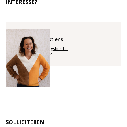
INTERESSE?
Bénédicte Puystiens
bene@aanwervingshuis.be
+32 (0)56 225 880
SOLLICITEREN