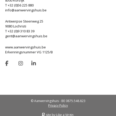
8500 Kortrijk
T +32 (0)56 225 880
info@aanwervingshuis.be
Antwerpse Steenweg 25
9080 Lochristi
T +32 (0)9 310 83 39
gent@aanwervingshuis.be
www.aanwervingshuis.be
Erkenningsnummer VG 1125/B
© Aanwervingshuis - BE 0875.548.823
Privacy Policy
site by Like a Virgin