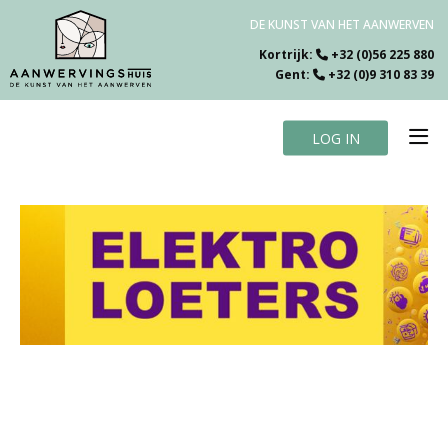
DE KUNST VAN HET AANWERVEN
Kortrijk:
+32 (0)56 225 880
Gent:
+32 (0)9 310 83 39
LOG IN
Home
Vacatures
Over ons
Specialiteiten
Testimonials
Blog
Contact