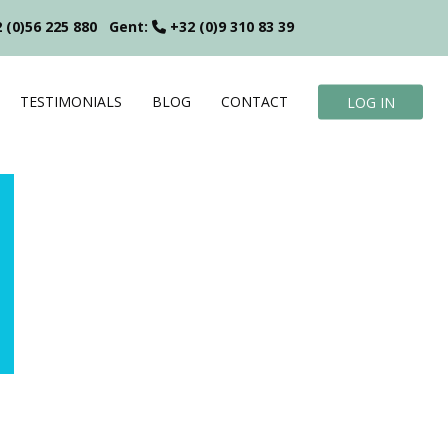
 (0)56 225 880
Gent:
+32 (0)9 310 83 39
TESTIMONIALS
BLOG
CONTACT
LOG IN
?