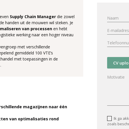
reven
Supply Chain Manager
die zowel
de handen uit de mouwen wil steken. Je
imaliseren van processen
en hebt
ogistieke werking naar een hoger niveau
vengroep met verschillende
pelend gemiddeld 100 VTE’s
thandel met toepassingen in de
CV upl
.
rschillende magazijnen
naar één
Ik ga ak
ten van optimalisaties rond
zoals besch