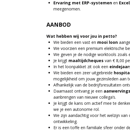
Ervaring met ERP-systemen
en
Excel
meegenomen.
AANBOD
Wat hebben wij voor jou in petto?
We bieden een vast en
mooi loon
aang
We voorzien een premium elektrische bed
We geven je de nodige worktools zoals
Je krijgt
maaltijdcheques
van € 8,00 pe
In het loonpakket zit ook een
eindejaa
We bieden een zeer uitgebreide
hospita
mogelijkheid om jouw gezinsleden aan te 
Afhankelijk van de bedrijfsresultaten on
Daarnaast ontvang je een
aanwerving
aanbrengen van nieuwe collega’s.
Je krijgt de kans om actief mee te denk
we je een autonome rol.
We zijn aandachtig voor het welzijn va
ontwikkeling.
Er is een toffe en familiale sfeer onder d