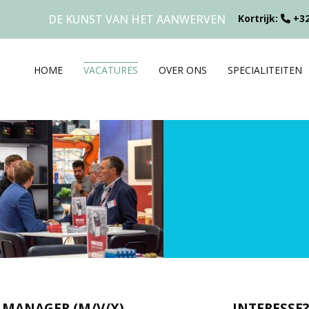
DE KUNST VAN HET AANWERVEN
Kortrijk:
+32
HOME
VACATURES
OVER ONS
SPECIALITEITEN
 MANAGER (M/V/X)
INTERESSE