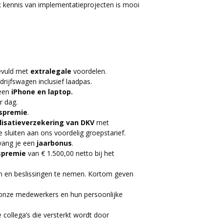
; kennis van implementatieprojecten is mooi
evuld met
extralegale
voordelen.
rijfswagen inclusief laadpas.
 een
iPhone en laptop.
r dag.
rspremie
.
lisatieverzekering van DKV
met
sluiten aan ons voordelig groepstarief.
tvang je een
jaarbonus
.
spremie
van € 1.500,00 netto bij het
en en beslissingen te nemen. Kortom geven
n onze medewerkers en hun persoonlijke
e collega’s die versterkt wordt door